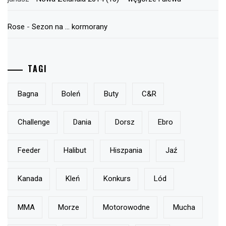
Rose
-
Sezon na … kormorany
TAGI
Bagna
Boleń
Buty
C&r
Challenge
Dania
Dorsz
Ebro
Feeder
Halibut
Hiszpania
Jaź
Kanada
Kleń
Konkurs
Lód
MMA
Morze
Motorowodne
Mucha