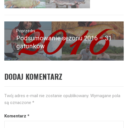
Nawigacja
wpisu
Poprzedni
Podsumowanie sezonu 2016 – 31
Poprzedni
wpis:
gatunków
DODAJ KOMENTARZ
Twój adres e-mail nie zostanie opublikowany.
Wymagane pola
są oznaczone
*
Komentarz
*