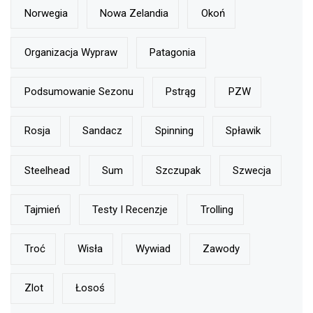
Norwegia
Nowa Zelandia
Okoń
Organizacja Wypraw
Patagonia
Podsumowanie Sezonu
Pstrąg
PZW
Rosja
Sandacz
Spinning
Spławik
Steelhead
Sum
Szczupak
Szwecja
Tajmień
Testy I Recenzje
Trolling
Troć
Wisła
Wywiad
Zawody
Zlot
Łosoś