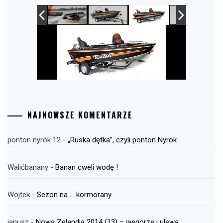
NAJNOWSZE KOMENTARZE
ponton nyrok 12
-
„Ruska dętka”, czyli ponton Nyrok
Walićbanany
-
Banan cweli wodę !
Wojtek
-
Sezon na … kormorany
janusz
-
Nowa Zelandia 2014 (13) – węgorze i ulewa