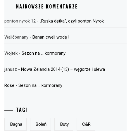
NAJNOWSZE KOMENTARZE
ponton nyrok 12
-
„Ruska dętka”, czyli ponton Nyrok
Walićbanany
-
Banan cweli wodę !
Wojtek
-
Sezon na … kormorany
janusz
-
Nowa Zelandia 2014 (13) – węgorze i ulewa
Rose
-
Sezon na … kormorany
TAGI
Bagna
Boleń
Buty
C&r