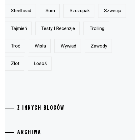
Steelhead
Sum
Szczupak
Szwecja
Tajmień
Testy I Recenzje
Trolling
Troć
Wisła
Wywiad
Zawody
Zlot
Łosoś
Z INNYCH BLOGÓW
ARCHIWA