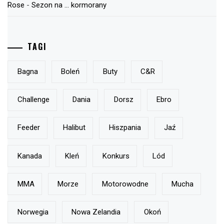
Rose
-
Sezon na … kormorany
TAGI
Bagna
Boleń
Buty
C&r
Challenge
Dania
Dorsz
Ebro
Feeder
Halibut
Hiszpania
Jaź
Kanada
Kleń
Konkurs
Lód
MMA
Morze
Motorowodne
Mucha
Norwegia
Nowa Zelandia
Okoń