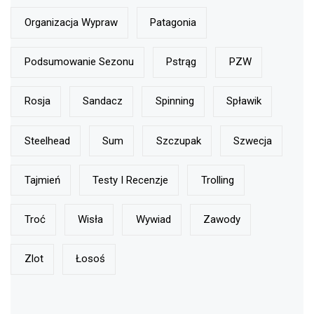
Organizacja Wypraw
Patagonia
Podsumowanie Sezonu
Pstrąg
PZW
Rosja
Sandacz
Spinning
Spławik
Steelhead
Sum
Szczupak
Szwecja
Tajmień
Testy I Recenzje
Trolling
Troć
Wisła
Wywiad
Zawody
Zlot
Łosoś