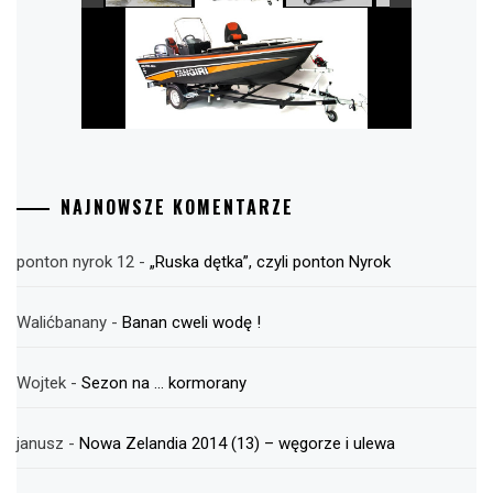
NAJNOWSZE KOMENTARZE
ponton nyrok 12
-
„Ruska dętka”, czyli ponton Nyrok
Walićbanany
-
Banan cweli wodę !
Wojtek
-
Sezon na … kormorany
janusz
-
Nowa Zelandia 2014 (13) – węgorze i ulewa