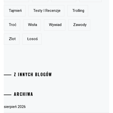
Tajmień
Testy I Recenzje
Trolling
Troć
Wisła
Wywiad
Zawody
Zlot
Łosoś
Z INNYCH BLOGÓW
ARCHIWA
sierpień 2026