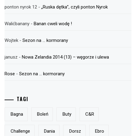
ponton nyrok 12
-
„Ruska dętka”, czyli ponton Nyrok
Walićbanany
-
Banan cweli wodę !
Wojtek
-
Sezon na … kormorany
janusz
-
Nowa Zelandia 2014 (13) – węgorze i ulewa
Rose
-
Sezon na … kormorany
TAGI
Bagna
Boleń
Buty
C&r
Challenge
Dania
Dorsz
Ebro