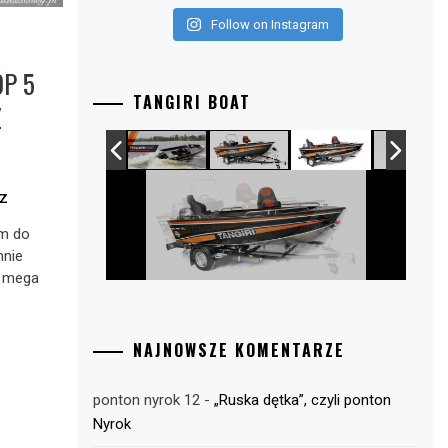
Follow on Instagram
OP 5
TANGIRI BOAT
Z
Z
em do
nnie
i mega
NAJNOWSZE KOMENTARZE
ponton nyrok 12
-
„Ruska dętka”, czyli ponton
Nyrok