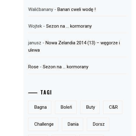
Walićbanany
-
Banan cweli wodę !
Wojtek
-
Sezon na … kormorany
janusz
-
Nowa Zelandia 2014 (13) – węgorze i
ulewa
Rose
-
Sezon na … kormorany
TAGI
Bagna
Boleń
Buty
C&r
Challenge
Dania
Dorsz