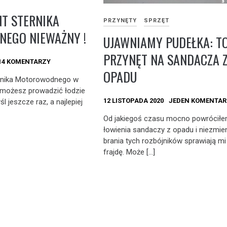
NT STERNIKA
PRZYNĘTY
SPRZĘT
EGO NIEWAŻNY !
UJAWNIAMY PUDEŁKA: T
PRZYNĘT NA SANDACZA 
14 KOMENTARZY
OPADU
ernika Motorowodnego w
e możesz prowadzić łodzie
12 LISTOPADA 2020
JEDEN KOMENTAR
 jeszcze raz, a najlepiej
Od jakiegoś czasu mocno powrócił
łowienia sandaczy z opadu i niezmie
brania tych rozbójników sprawiają m
frajdę. Może […]