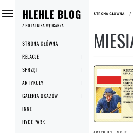
Przejdź
HLEHLE BLOG
do
STRONA GŁÓWNA
treści
Z NOTATNIKA WĘDKARZA …
MIESI
Menu
STRONA GŁÓWNA
główne
RELACJE
SPRZĘT
ARTYKUŁY
GALERIA OKAZÓW
INNE
HYDE PARK
ARTYKUŁY
MOJE