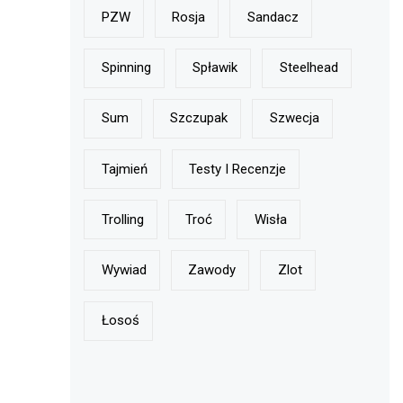
PZW
Rosja
Sandacz
Spinning
Spławik
Steelhead
Sum
Szczupak
Szwecja
Tajmień
Testy I Recenzje
Trolling
Troć
Wisła
Wywiad
Zawody
Zlot
Łosoś