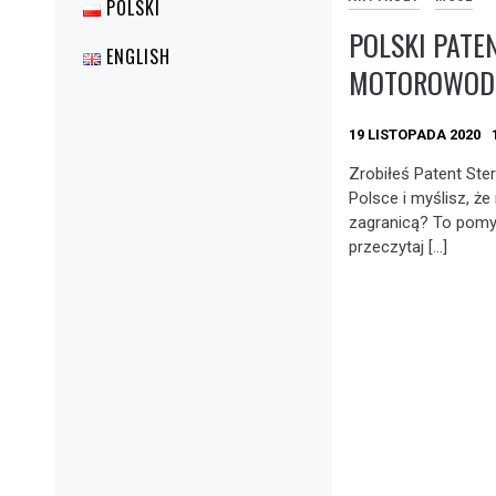
POLSKI
POLSKI PATE
ENGLISH
MOTOROWODN
19 LISTOPADA 2020
Zrobiłeś Patent St
Polsce i myślisz, ż
zagranicą? To pomyśl
przeczytaj […]