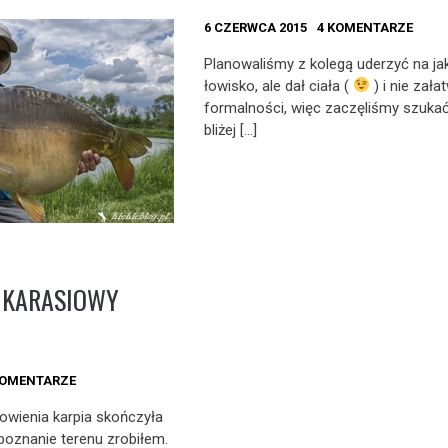
6 CZERWCA 2015
4 KOMENTARZE
Planowaliśmy z kolegą uderzyć na jak
łowisko, ale dał ciała (
) i nie załat
formalności, więc zaczęliśmy szuka
bliżej […]
I KARASIOWY
KOMENTARZE
owienia karpia skończyła
zpoznanie terenu zrobiłem.