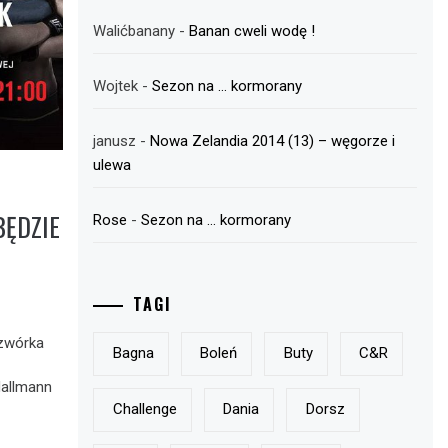
Walićbanany
-
Banan cweli wodę !
Wojtek
-
Sezon na … kormorany
janusz
-
Nowa Zelandia 2014 (13) – węgorze i
ulewa
BĘDZIE
Rose
-
Sezon na … kormorany
TAGI
czwórka
Bagna
Boleń
Buty
C&r
Hallmann
Challenge
Dania
Dorsz