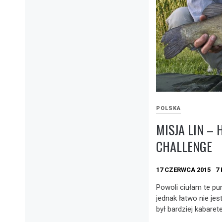
POLSKA
MISJA LIN – 
CHALLENGE
17 CZERWCA 2015
7
Powoli ciułam te pu
jednak łatwo nie jes
był bardziej kabare