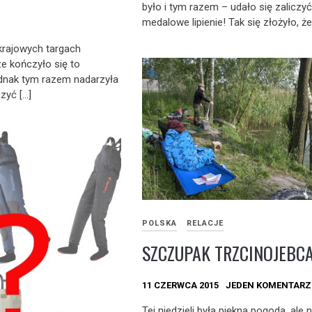
było i tym razem – udało się zaliczy
medalowe lipienie! Tak się złożyło, że
 krajowych targach
e kończyło się to
dnak tym razem nadarzyła
zyć […]
POLSKA
RELACJE
SZCZUPAK TRZCINOJEBC
11 CZERWCA 2015
JEDEN KOMENTARZ
Tej niedzieli była piękna pogoda, ale 