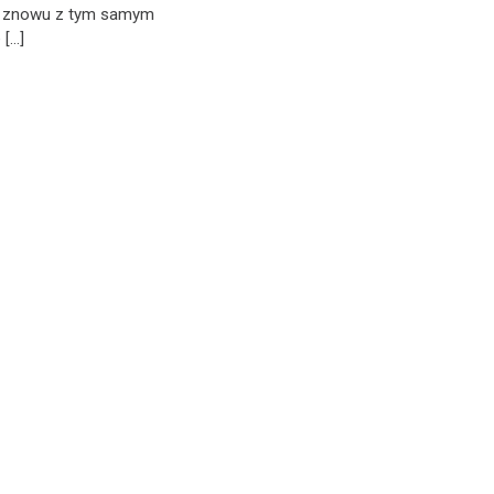
ł znowu z tym samym
 […]