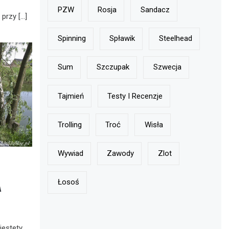
ć
PZW
Rosja
Sandacz
 przy […]
Spinning
Spławik
Steelhead
Sum
Szczupak
Szwecja
Tajmień
Testy I Recenzje
Trolling
Troć
Wisła
Wywiad
Zawody
Zlot
A
Łosoś
niestety