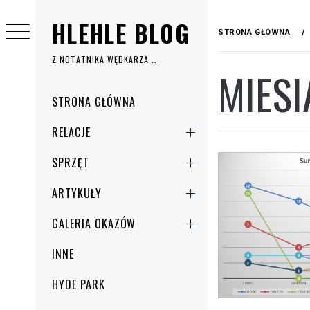
Przejdź
HLEHLE BLOG
do
STRONA GŁÓWNA
treści
Z NOTATNIKA WĘDKARZA …
MIESI
Menu
STRONA GŁÓWNA
główne
RELACJE
SPRZĘT
ARTYKUŁY
GALERIA OKAZÓW
INNE
HYDE PARK