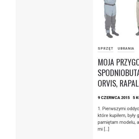
SPRZĘT
UBRANIA
MOJA PRZYGO
SPODNIOBUTA
ORVIS, RAPA
9 CZERWCA 2015
5 
1. Pierwszymi oddy
które kupiłem, były 
pamiętam modelu, al
mi […]