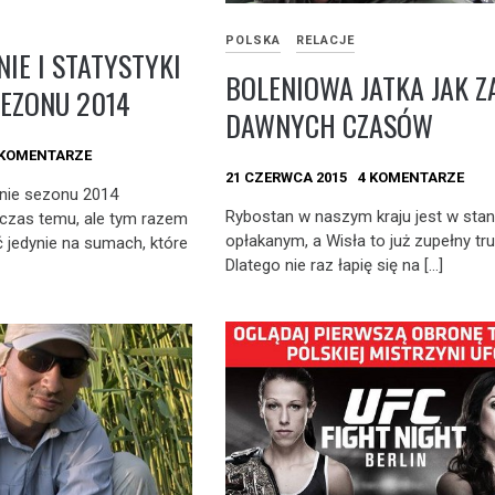
POLSKA
RELACJE
E I STATYSTYKI
BOLENIOWA JATKA JAK Z
EZONU 2014
DAWNYCH CZASÓW
 KOMENTARZE
21 CZERWCA 2015
4 KOMENTARZE
ie sezonu 2014
Rybostan w naszym kraju jest w stan
 czas temu, ale tym razem
opłakanym, a Wisła to już zupełny tru
ć jedynie na sumach, które
Dlatego nie raz łapię się na […]