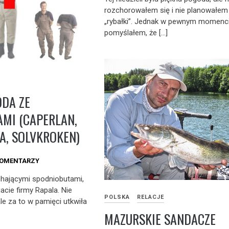
rozchorowałem się i nie planowałem
„rybałki”. Jednak w pewnym momenc
pomyślałem, że […]
DA ZE
MI (CAPERLAN,
LA, SOLVKROKEN)
KOMENTARZY
chającymi spodniobutami,
gacie firmy Rapala. Nie
POLSKA
RELACJE
e za to w pamięci utkwiła
MAZURSKIE SANDACZE