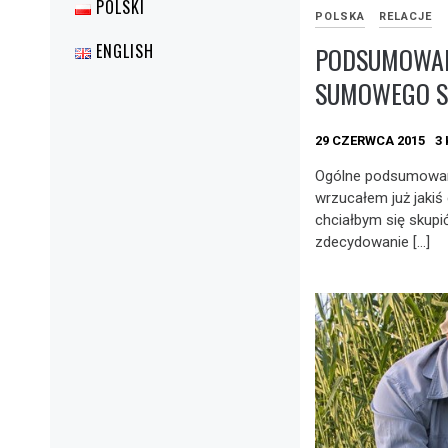
POLSKI
POLSKA
RELACJE
ENGLISH
PODSUMOWANI
SUMOWEGO S
29 CZERWCA 2015
3
Ogólne podsumowan
wrzucałem już jakiś
chciałbym się skupi
zdecydowanie […]