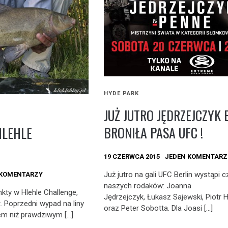
HYDE PARK
JUŻ JUTRO JĘDRZEJCZYK 
BRONIŁA PASA UFC !
HLEHLE
19 CZERWCA 2015
JEDEN KOMENTARZ
Już jutro na gali UFC Berlin wystąpi 
 KOMENTARZY
naszych rodaków: Joanna
nkty w Hlehle Challenge,
Jędrzejczyk, Łukasz Sajewski, Piotr 
t. Poprzedni wypad na liny
oraz Peter Sobotta. Dla Joasi […]
tem niż prawdziwym […]