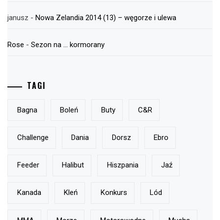
janusz
-
Nowa Zelandia 2014 (13) – węgorze i ulewa
Rose
-
Sezon na … kormorany
TAGI
Bagna
Boleń
Buty
C&r
Challenge
Dania
Dorsz
Ebro
Feeder
Halibut
Hiszpania
Jaź
Kanada
Kleń
Konkurs
Lód