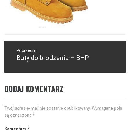
Nawigacja
wpisu
Poprzedni
Buty do brodzenia – BHP
Poprzedni
wpis:
DODAJ KOMENTARZ
Twój adres e-mail nie zostanie opublikowany.
Wymagane pola
są oznaczone
*
Komentarz
*