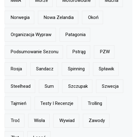
MMA
Morze
Motorowodne
Mucha
Norwegia
Nowa Zelandia
Okoń
Organizacja Wypraw
Patagonia
Podsumowanie Sezonu
Pstrąg
PZW
Rosja
Sandacz
Spinning
Spławik
Steelhead
Sum
Szczupak
Szwecja
Tajmień
Testy I Recenzje
Trolling
Troć
Wisła
Wywiad
Zawody