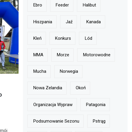
Ebro
Feeder
Halibut
Hiszpania
Jaź
Kanada
Kleń
Konkurs
Lód
MMA
Morze
Motorowodne
Mucha
Norwegia
Nowa Zelandia
Okoń
P
Organizacja Wypraw
Patagonia
Podsumowanie Sezonu
Pstrąg
 mój