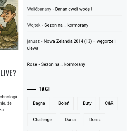
Walićbanany
-
Banan cweli wodę !
Wojtek
-
Sezon na … kormorany
janusz
-
Nowa Zelandia 2014 (13) – węgorze i
ulewa
Rose
-
Sezon na … kormorany
 LIVE?
TAGI
chnologii
ie, że
Bagna
Boleń
Buty
C&r
 za
Challenge
Dania
Dorsz