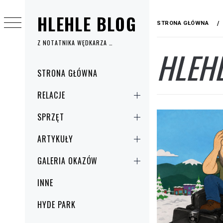
Przejdź
HLEHLE BLOG
do
STRONA GŁÓWNA
treści
Z NOTATNIKA WĘDKARZA …
HLEH
Menu
STRONA GŁÓWNA
główne
RELACJE
SPRZĘT
ARTYKUŁY
GALERIA OKAZÓW
INNE
HYDE PARK