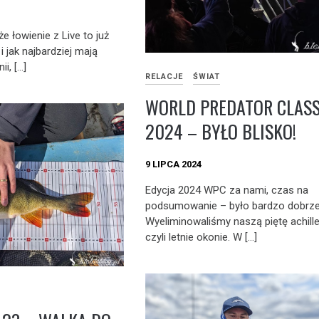
 że łowienie z Live to już
i jak najbardziej mają
i, […]
RELACJE
ŚWIAT
WORLD PREDATOR CLASS
2024 – BYŁO BLISKO!
9 LIPCA 2024
Edycja 2024 WPC za nami, czas na
podsumowanie – było bardzo dobrze
Wyeliminowaliśmy naszą piętę achill
czyli letnie okonie. W […]