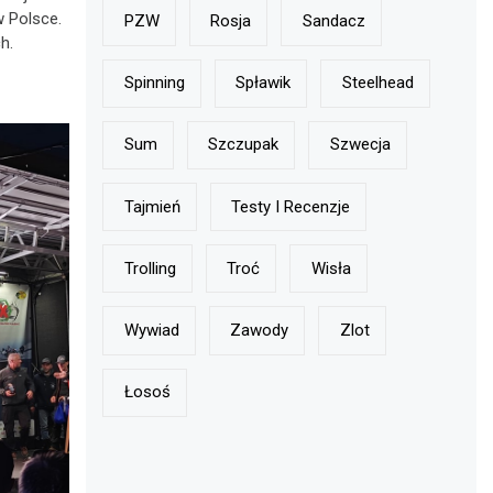
 Polsce.
PZW
Rosja
Sandacz
h.
Spinning
Spławik
Steelhead
Sum
Szczupak
Szwecja
Tajmień
Testy I Recenzje
Trolling
Troć
Wisła
Wywiad
Zawody
Zlot
Łosoś