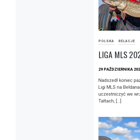
POLSKA
RELACJE
LIGA MLS 202
29 PAŹDZIERNIKA 20
Nadszedł koniec paźd
Ligi MLS na Bełdana
uczestniczyć we w
Tałtach, […]