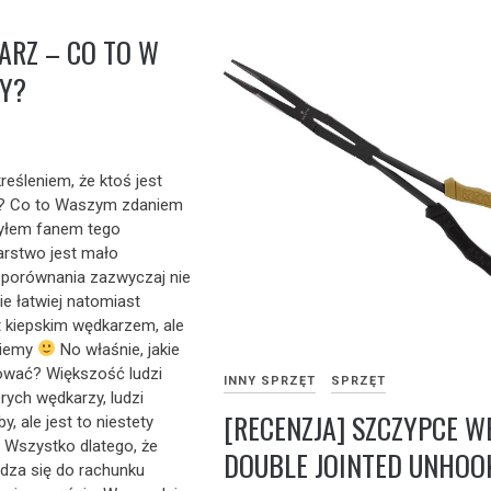
RZ – CO TO W
Y?
kreśleniem, że ktoś jest
? Co to Waszym zdaniem
byłem fanem tego
arstwo jest mało
 porównania zazwyczaj nie
e łatwiej natomiast
st kiepskim wędkarzem, ale
ziemy
No właśnie, jakie
sować? Większość ludzi
INNY SPRZĘT
SPRZĘT
ych wędkarzy, ludzi
[RECENZJA] SZCZYPCE W
y, ale jest to niestety
 Wszystko dlatego, że
DOUBLE JOINTED UNHOO
za się do rachunku