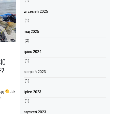
(1)
wrzesień 2025
(1)
maj 2025
(2)
lipiec 2024
IC
(1)
E?
sierpień 2023
(1)
cję
Jak
lipiec 2023
,
(1)
styczeń 2023