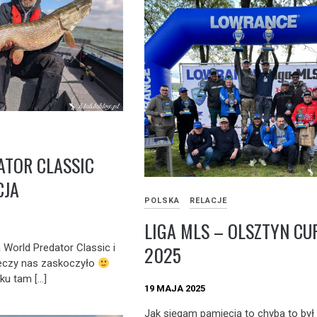
TOR CLASSIC
CJA
POLSKA
RELACJE
LIGA MLS – OLSZTYN CU
2025
a World Predator Classic i
czy nas zaskoczyło
ku tam […]
19 MAJA 2025
Jak sięgam pamięcią to chyba to był