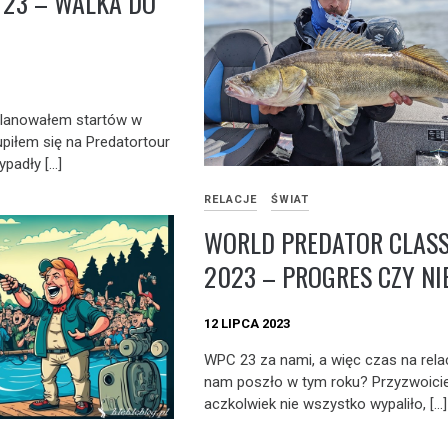
23 – WALKA DO
planowałem startów w
piłem się na Predatortour
ypadły […]
RELACJE
ŚWIAT
WORLD PREDATOR CLASS
2023 – PROGRES CZY NI
12 LIPCA 2023
WPC 23 za nami, a więc czas na rela
nam poszło w tym roku? Przyzwoicie
aczkolwiek nie wszystko wypaliło, […]