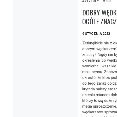
ARTYKUŁY
MOJE
DOBRY WĘDKA
OGÓLE ZNACZ
9 STYCZNIA 2023
Zetknęliście się z o
dobrym wędkarzem
znaczy? Nigdy nie 
określenia, bo wędk
wymierne i wszelkie
mają sensu. Znaczni
określić, że ktoś je
do tego zaraz dojd
kryteria należy sto
określa mianem dobr
którzy łowią duże ryb
mega uproszczenie.
wędkarstwo sprowad