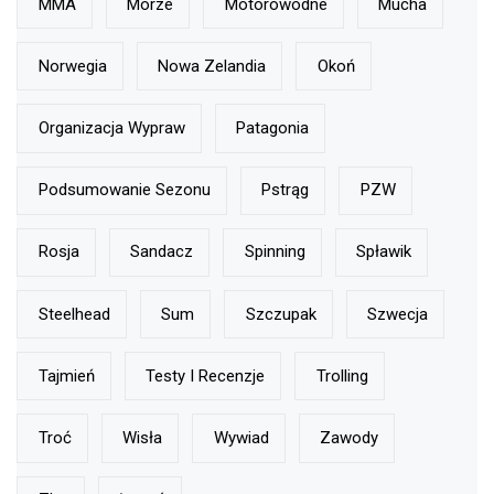
MMA
Morze
Motorowodne
Mucha
Norwegia
Nowa Zelandia
Okoń
Organizacja Wypraw
Patagonia
Podsumowanie Sezonu
Pstrąg
PZW
Rosja
Sandacz
Spinning
Spławik
Steelhead
Sum
Szczupak
Szwecja
Tajmień
Testy I Recenzje
Trolling
Troć
Wisła
Wywiad
Zawody