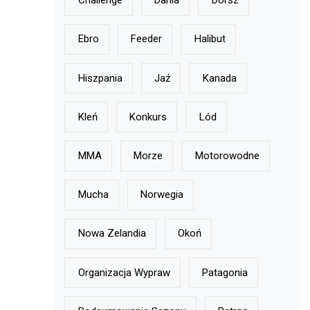
Challenge
Dania
Dorsz
Ebro
Feeder
Halibut
Hiszpania
Jaź
Kanada
Kleń
Konkurs
Lód
MMA
Morze
Motorowodne
Mucha
Norwegia
Nowa Zelandia
Okoń
Organizacja Wypraw
Patagonia