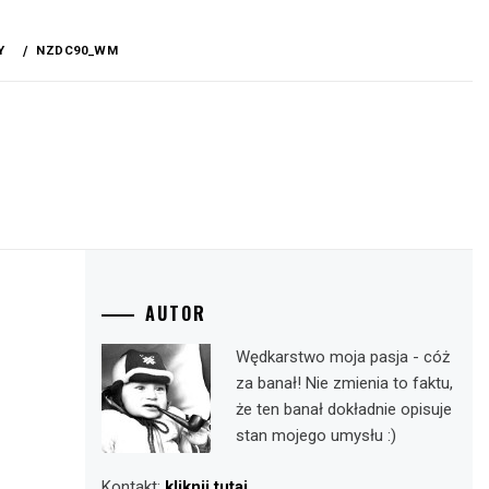
Y
NZDC90_WM
AUTOR
Wędkarstwo moja pasja - cóż
za banał! Nie zmienia to faktu,
że ten banał dokładnie opisuje
stan mojego umysłu :)
Kontakt:
kliknij tutaj