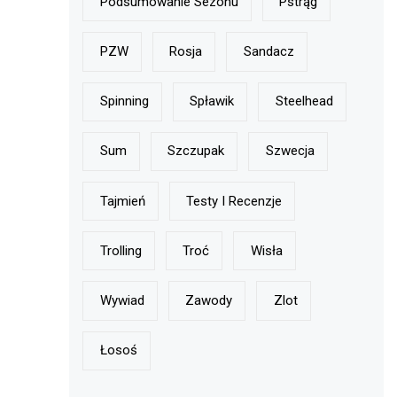
Podsumowanie Sezonu
Pstrąg
PZW
Rosja
Sandacz
Spinning
Spławik
Steelhead
Sum
Szczupak
Szwecja
Tajmień
Testy I Recenzje
Trolling
Troć
Wisła
Wywiad
Zawody
Zlot
Łosoś