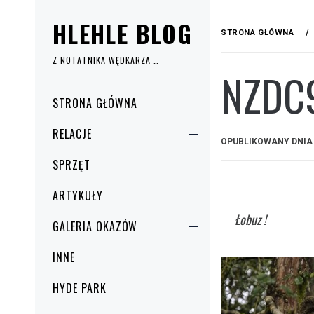
Przejdź
HLEHLE BLOG
do
STRONA GŁÓWNA
treści
Z NOTATNIKA WĘDKARZA …
NZDC
Menu
STRONA GŁÓWNA
główne
RELACJE
OPUBLIKOWANY DNI
SPRZĘT
ARTYKUŁY
Łobuz !
GALERIA OKAZÓW
INNE
HYDE PARK