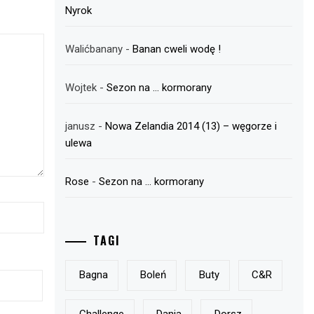
Nyrok
Walićbanany
-
Banan cweli wodę !
Wojtek
-
Sezon na … kormorany
janusz
-
Nowa Zelandia 2014 (13) – węgorze i
ulewa
Rose
-
Sezon na … kormorany
TAGI
Bagna
Boleń
Buty
C&r