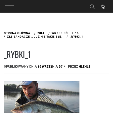
Przejdź
do
STRONA GŁÓWNA
2014
WRZESIEŃ
16
treści
ZŁE SANDACZE … JUŻ NIE TAKIE ZŁE.
_RYBKI_1
_RYBKI_1
OPUBLIKOWANY DNIA
16 WRZEŚNIA 2014
PRZEZ
HLEHLE