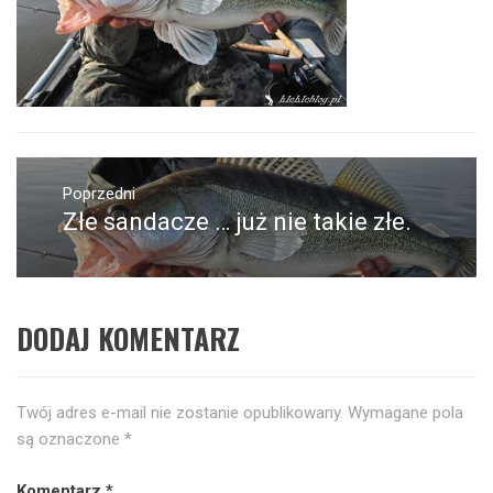
Nawigacja
wpisu
Poprzedni
Złe sandacze … już nie takie złe.
Poprzedni
wpis:
DODAJ KOMENTARZ
Twój adres e-mail nie zostanie opublikowany.
Wymagane pola
są oznaczone
*
Komentarz
*