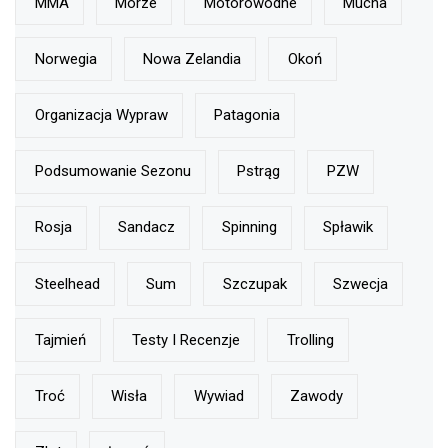
MMA
Morze
Motorowodne
Mucha
Norwegia
Nowa Zelandia
Okoń
Organizacja Wypraw
Patagonia
Podsumowanie Sezonu
Pstrąg
PZW
Rosja
Sandacz
Spinning
Spławik
Steelhead
Sum
Szczupak
Szwecja
Tajmień
Testy I Recenzje
Trolling
Troć
Wisła
Wywiad
Zawody