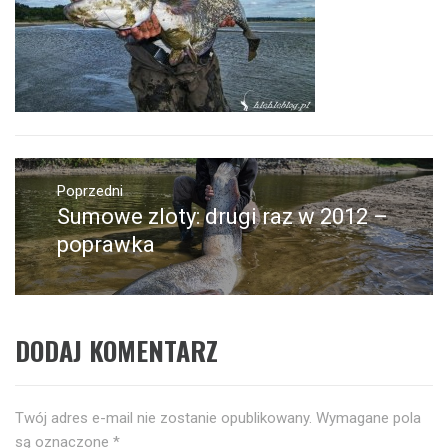
Nawigacja
wpisu
Poprzedni
Sumowe zloty: drugi raz w 2012 –
Poprzedni
wpis:
poprawka
DODAJ KOMENTARZ
Twój adres e-mail nie zostanie opublikowany.
Wymagane pola
są oznaczone
*