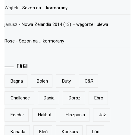
Wojtek
-
Sezon na … kormorany
janusz
-
Nowa Zelandia 2014 (13) – węgorze i ulewa
Rose
-
Sezon na … kormorany
TAGI
Bagna
Boleń
Buty
C&r
Challenge
Dania
Dorsz
Ebro
Feeder
Halibut
Hiszpania
Jaź
Kanada
Kleń
Konkurs
Lód