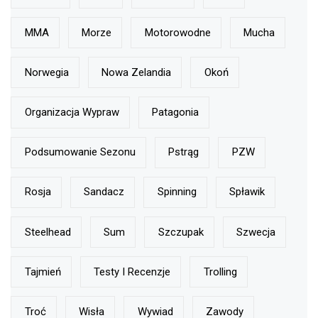
MMA
Morze
Motorowodne
Mucha
Norwegia
Nowa Zelandia
Okoń
Organizacja Wypraw
Patagonia
Podsumowanie Sezonu
Pstrąg
PZW
Rosja
Sandacz
Spinning
Spławik
Steelhead
Sum
Szczupak
Szwecja
Tajmień
Testy I Recenzje
Trolling
Troć
Wisła
Wywiad
Zawody