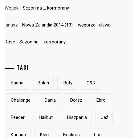
Wojtek
-
Sezon na … kormorany
janusz
-
Nowa Zelandia 2014 (13) – węgorze i ulewa
Rose
-
Sezon na … kormorany
TAGI
Bagna
Boleń
Buty
C&r
Challenge
Dania
Dorsz
Ebro
Feeder
Halibut
Hiszpania
Jaź
Kanada
Kleń
Konkurs
Lód