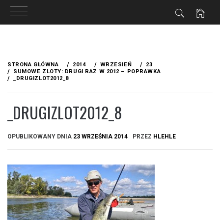
Przejdź
do
STRONA GŁÓWNA
2014
WRZESIEŃ
23
treści
SUMOWE ZLOTY: DRUGI RAZ W 2012 – POPRAWKA
_DRUGIZLOT2012_8
_DRUGIZLOT2012_8
OPUBLIKOWANY DNIA
23 WRZEŚNIA 2014
PRZEZ
HLEHLE