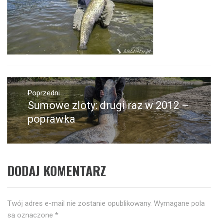
Nawigacja
wpisu
Poprzedni
Sumowe zloty: drugi raz w 2012 –
Poprzedni
wpis:
poprawka
DODAJ KOMENTARZ
Twój adres e-mail nie zostanie opublikowany.
Wymagane pola
są oznaczone
*