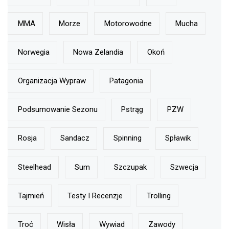
MMA
Morze
Motorowodne
Mucha
Norwegia
Nowa Zelandia
Okoń
Organizacja Wypraw
Patagonia
Podsumowanie Sezonu
Pstrąg
PZW
Rosja
Sandacz
Spinning
Spławik
Steelhead
Sum
Szczupak
Szwecja
Tajmień
Testy I Recenzje
Trolling
Troć
Wisła
Wywiad
Zawody