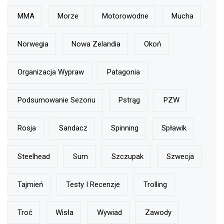
MMA
Morze
Motorowodne
Mucha
Norwegia
Nowa Zelandia
Okoń
Organizacja Wypraw
Patagonia
Podsumowanie Sezonu
Pstrąg
PZW
Rosja
Sandacz
Spinning
Spławik
Steelhead
Sum
Szczupak
Szwecja
Tajmień
Testy I Recenzje
Trolling
Troć
Wisła
Wywiad
Zawody