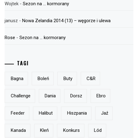
Wojtek
-
Sezon na … kormorany
janusz
-
Nowa Zelandia 2014 (13) – węgorze i ulewa
Rose
-
Sezon na … kormorany
TAGI
Bagna
Boleń
Buty
C&r
Challenge
Dania
Dorsz
Ebro
Feeder
Halibut
Hiszpania
Jaź
Kanada
Kleń
Konkurs
Lód