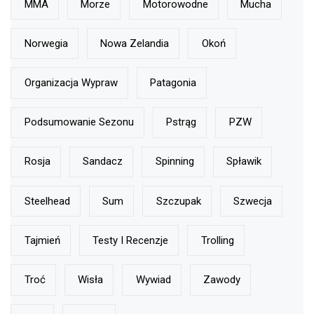
MMA
Morze
Motorowodne
Mucha
Norwegia
Nowa Zelandia
Okoń
Organizacja Wypraw
Patagonia
Podsumowanie Sezonu
Pstrąg
PZW
Rosja
Sandacz
Spinning
Spławik
Steelhead
Sum
Szczupak
Szwecja
Tajmień
Testy I Recenzje
Trolling
Troć
Wisła
Wywiad
Zawody