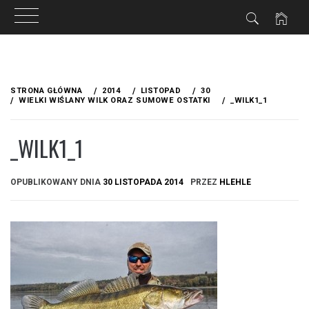
Przejdź
do
STRONA GŁÓWNA
2014
LISTOPAD
30
treści
WIELKI WIŚLANY WILK ORAZ SUMOWE OSTATKI
_WILK1_1
_WILK1_1
OPUBLIKOWANY DNIA
30 LISTOPADA 2014
PRZEZ
HLEHLE