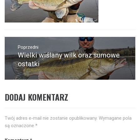
Nawigacja
wpisu
Poprzedni
Wielki wiślany wilk oraz sumowe
Poprzedni
wpis:
ostatki
DODAJ KOMENTARZ
Twój adres e-mail nie zostanie opublikowany.
Wymagane pola
są oznaczone
*