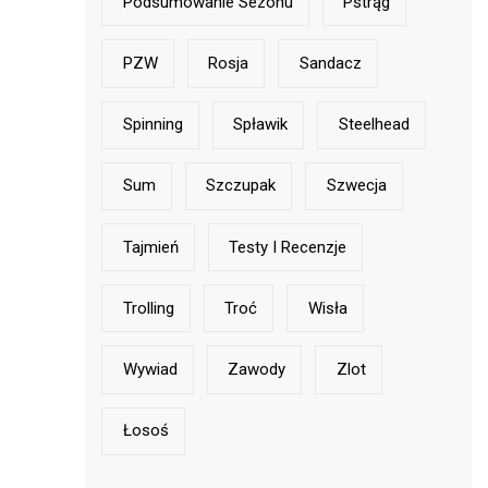
Podsumowanie Sezonu
Pstrąg
PZW
Rosja
Sandacz
Spinning
Spławik
Steelhead
Sum
Szczupak
Szwecja
Tajmień
Testy I Recenzje
Trolling
Troć
Wisła
Wywiad
Zawody
Zlot
Łosoś