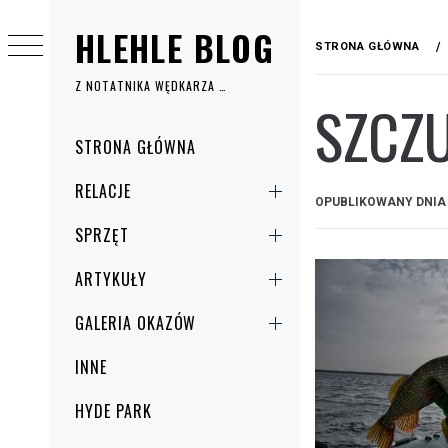
Przejdź
HLEHLE BLOG
do
STRONA GŁÓWNA
treści
Z NOTATNIKA WĘDKARZA …
SZCZ
Menu
STRONA GŁÓWNA
główne
RELACJE
OPUBLIKOWANY DNI
SPRZĘT
ARTYKUŁY
GALERIA OKAZÓW
INNE
HYDE PARK