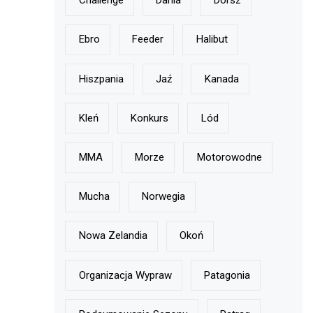
Challenge
Dania
Dorsz
Ebro
Feeder
Halibut
Hiszpania
Jaź
Kanada
Kleń
Konkurs
Lód
MMA
Morze
Motorowodne
Mucha
Norwegia
Nowa Zelandia
Okoń
Organizacja Wypraw
Patagonia