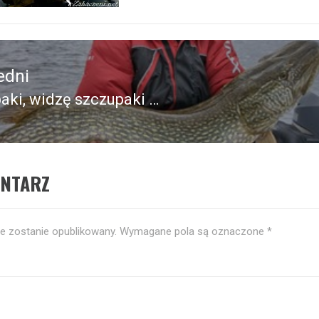
edni
aki, widzę szczupaki …
edni
ENTARZ
ie zostanie opublikowany.
Wymagane pola są oznaczone
*