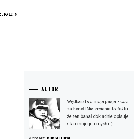
ZUPALE_5
AUTOR
Wędkarstwo moja pasja - cóż
za banał! Nie zmienia to faktu,
że ten banał dokładnie opisuje
stan mojego umysłu :)
Kontakt:
kliknij tutaj