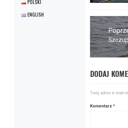
POLSKI
ENGLISH
Nawigacja
wpisu
Poprz
Szczup
Poprz
wpis:
DODAJ KOM
Twój adres e-mail n
Komentarz
*