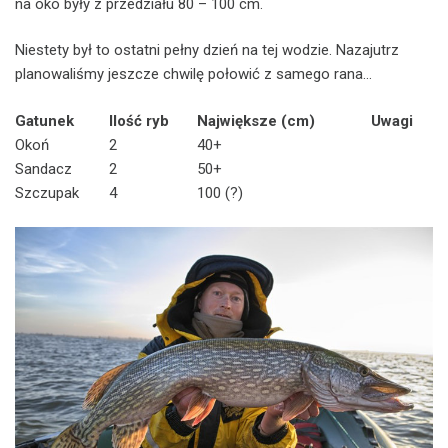
na oko były z przedziału 80 – 100 cm.
Niestety był to ostatni pełny dzień na tej wodzie. Nazajutrz
planowaliśmy jeszcze chwilę połowić z samego rana…
Gatunek
Ilość ryb
Największe (cm)
Uwagi
Okoń
2
40+
Sandacz
2
50+
Szczupak
4
100 (?)