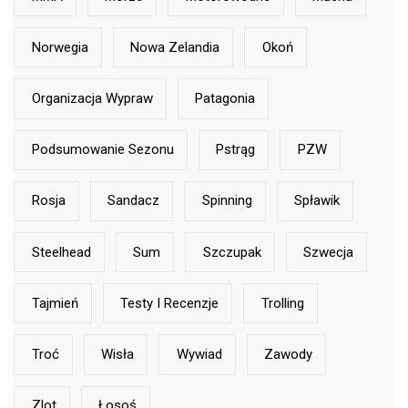
Norwegia
Nowa Zelandia
Okoń
Organizacja Wypraw
Patagonia
Podsumowanie Sezonu
Pstrąg
PZW
Rosja
Sandacz
Spinning
Spławik
Steelhead
Sum
Szczupak
Szwecja
Tajmień
Testy I Recenzje
Trolling
Troć
Wisła
Wywiad
Zawody
Zlot
Łosoś