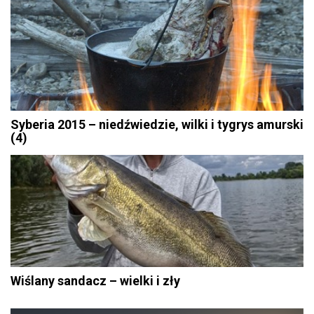
Syberia 2015 – niedźwiedzie, wilki i tygrys amurski
(4)
Wiślany sandacz – wielki i zły