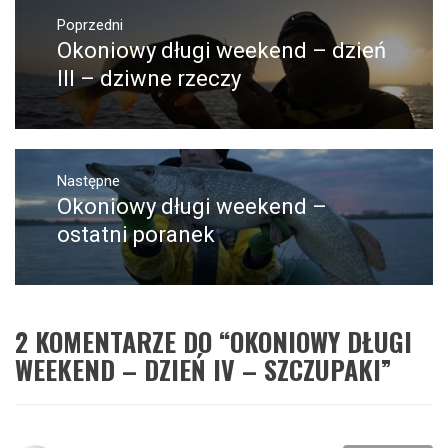
Nawigacja
wpisu
Poprzedni
Okoniowy długi weekend – dzień
Poprzedni
wpis:
III – dziwne rzeczy
Następne
Okoniowy długi weekend –
Następny
post:
ostatni poranek
2 KOMENTARZE DO “
OKONIOWY DŁUGI
WEEKEND – DZIEŃ IV – SZCZUPAKI
”