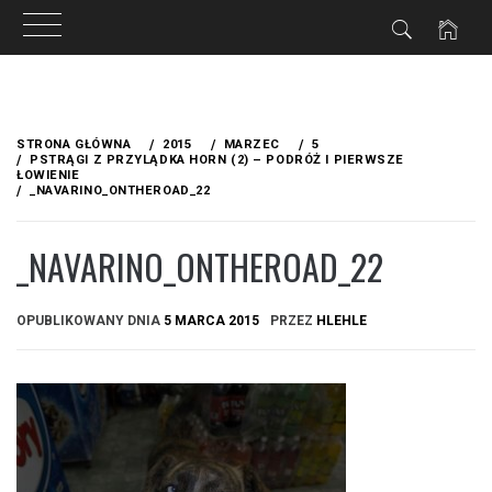
Przejdź
do
STRONA GŁÓWNA
2015
MARZEC
5
treści
PSTRĄGI Z PRZYLĄDKA HORN (2) – PODRÓŻ I PIERWSZE
ŁOWIENIE
_NAVARINO_ONTHEROAD_22
_NAVARINO_ONTHEROAD_22
OPUBLIKOWANY DNIA
5 MARCA 2015
PRZEZ
HLEHLE