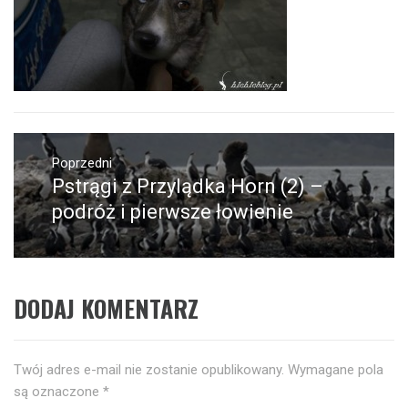
Nawigacja
wpisu
Poprzedni
Pstrągi z Przylądka Horn (2) –
Poprzedni
wpis:
podróż i pierwsze łowienie
DODAJ KOMENTARZ
Twój adres e-mail nie zostanie opublikowany.
Wymagane pola
są oznaczone
*