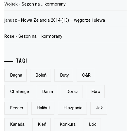
Wojtek
-
Sezon na … kormorany
janusz
-
Nowa Zelandia 2014 (13) – węgorze i ulewa
Rose
-
Sezon na … kormorany
TAGI
Bagna
Boleń
Buty
C&r
Challenge
Dania
Dorsz
Ebro
Feeder
Halibut
Hiszpania
Jaź
Kanada
Kleń
Konkurs
Lód