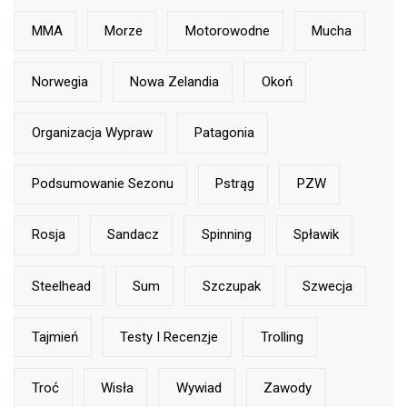
MMA
Morze
Motorowodne
Mucha
Norwegia
Nowa Zelandia
Okoń
Organizacja Wypraw
Patagonia
Podsumowanie Sezonu
Pstrąg
PZW
Rosja
Sandacz
Spinning
Spławik
Steelhead
Sum
Szczupak
Szwecja
Tajmień
Testy I Recenzje
Trolling
Troć
Wisła
Wywiad
Zawody