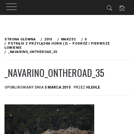
Przejdź
do
STRONA GŁÓWNA
2015
MARZEC
5
treści
PSTRĄGI Z PRZYLĄDKA HORN (2) – PODRÓŻ I PIERWSZE
ŁOWIENIE
_NAVARINO_ONTHEROAD_35
_NAVARINO_ONTHEROAD_35
OPUBLIKOWANY DNIA
5 MARCA 2015
PRZEZ
HLEHLE