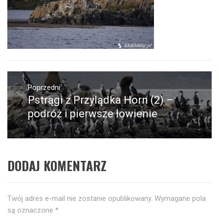
Nawigacja
wpisu
Poprzedni
Pstrągi z Przylądka Horn (2) –
Poprzedni
wpis:
podróż i pierwsze łowienie
DODAJ KOMENTARZ
Twój adres e-mail nie zostanie opublikowany.
Wymagane pola
są oznaczone
*