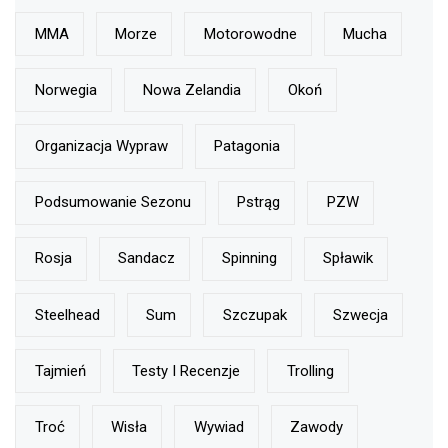
MMA
Morze
Motorowodne
Mucha
Norwegia
Nowa Zelandia
Okoń
Organizacja Wypraw
Patagonia
Podsumowanie Sezonu
Pstrąg
PZW
Rosja
Sandacz
Spinning
Spławik
Steelhead
Sum
Szczupak
Szwecja
Tajmień
Testy I Recenzje
Trolling
Troć
Wisła
Wywiad
Zawody