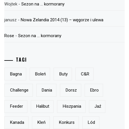
Wojtek
-
Sezon na … kormorany
janusz
-
Nowa Zelandia 2014 (13) – węgorze i ulewa
Rose
-
Sezon na … kormorany
TAGI
Bagna
Boleń
Buty
C&r
Challenge
Dania
Dorsz
Ebro
Feeder
Halibut
Hiszpania
Jaź
Kanada
Kleń
Konkurs
Lód