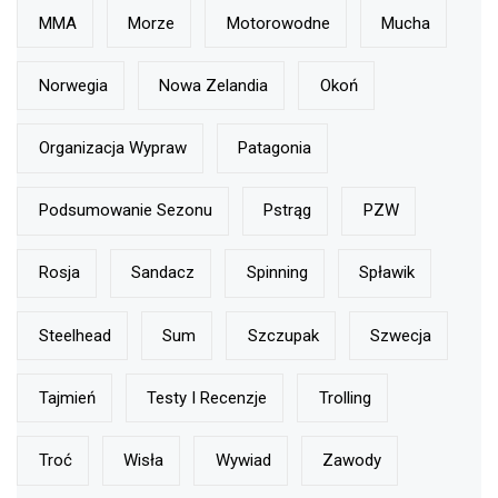
MMA
Morze
Motorowodne
Mucha
Norwegia
Nowa Zelandia
Okoń
Organizacja Wypraw
Patagonia
Podsumowanie Sezonu
Pstrąg
PZW
Rosja
Sandacz
Spinning
Spławik
Steelhead
Sum
Szczupak
Szwecja
Tajmień
Testy I Recenzje
Trolling
Troć
Wisła
Wywiad
Zawody