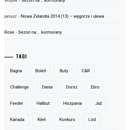
Wojtek
-
Sezon na … kormorany
janusz
-
Nowa Zelandia 2014 (13) – węgorze i ulewa
Rose
-
Sezon na … kormorany
TAGI
Bagna
Boleń
Buty
C&r
Challenge
Dania
Dorsz
Ebro
Feeder
Halibut
Hiszpania
Jaź
Kanada
Kleń
Konkurs
Lód