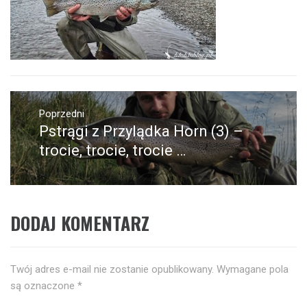
Nawigacja
wpisu
Poprzedni
Pstrągi z Przylądka Horn (3) –
Poprzedni
wpis:
trocie, trocie, trocie …
DODAJ KOMENTARZ
Twój adres e-mail nie zostanie opublikowany.
Wymagane pola
są oznaczone
*