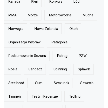
Kanada
Kleń
Konkurs
Lód
MMA
Morze
Motorowodne
Mucha
Norwegia
Nowa Zelandia
Okoń
Organizacja Wypraw
Patagonia
Podsumowanie Sezonu
Pstrąg
PZW
Rosja
Sandacz
Spinning
Spławik
Steelhead
Sum
Szczupak
Szwecja
Tajmień
Testy I Recenzje
Trolling