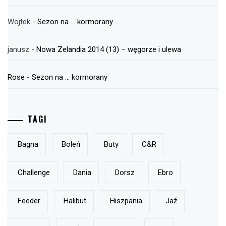
Wojtek
-
Sezon na … kormorany
janusz
-
Nowa Zelandia 2014 (13) – węgorze i ulewa
Rose
-
Sezon na … kormorany
TAGI
Bagna
Boleń
Buty
C&r
Challenge
Dania
Dorsz
Ebro
Feeder
Halibut
Hiszpania
Jaź