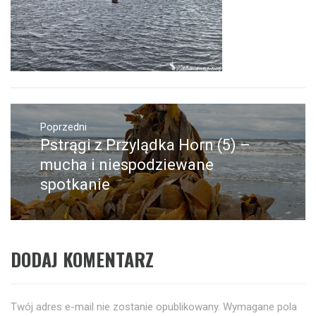
Nawigacja
wpisu
Poprzedni
Pstrągi z Przylądka Horn (5) –
Poprzedni
wpis:
mucha i niespodziewane
spotkanie
DODAJ KOMENTARZ
Twój adres e-mail nie zostanie opublikowany.
Wymagane pola