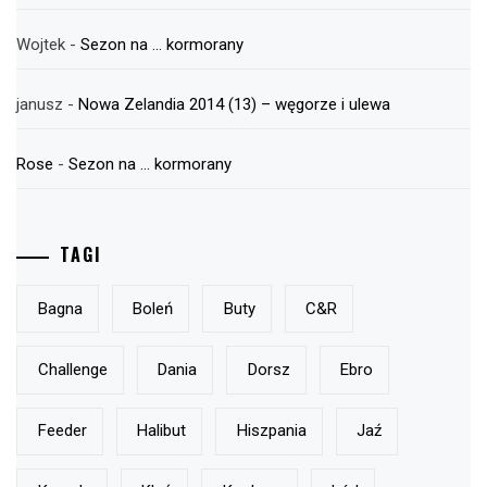
Wojtek
-
Sezon na … kormorany
janusz
-
Nowa Zelandia 2014 (13) – węgorze i ulewa
Rose
-
Sezon na … kormorany
TAGI
Bagna
Boleń
Buty
C&r
Challenge
Dania
Dorsz
Ebro
Feeder
Halibut
Hiszpania
Jaź