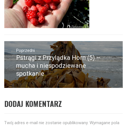
Nawigacja
wpisu
Poprzedni
Pstrągi z Przylądka Horn (5) –
Poprzedni
wpis:
mucha i niespodziewane
spotkanie
DODAJ KOMENTARZ
Twój adres e-mail nie zostanie opublikowany.
Wymagane pola