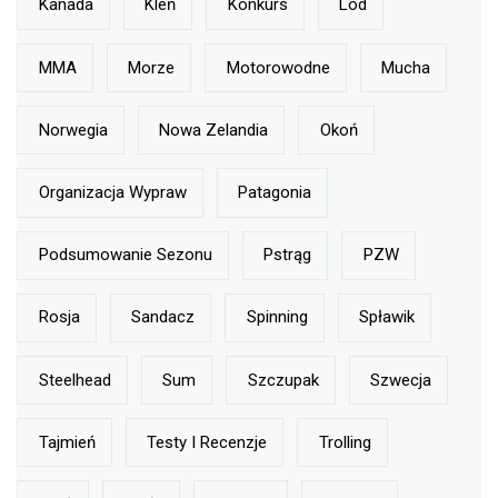
Kanada
Kleń
Konkurs
Lód
MMA
Morze
Motorowodne
Mucha
Norwegia
Nowa Zelandia
Okoń
Organizacja Wypraw
Patagonia
Podsumowanie Sezonu
Pstrąg
PZW
Rosja
Sandacz
Spinning
Spławik
Steelhead
Sum
Szczupak
Szwecja
Tajmień
Testy I Recenzje
Trolling