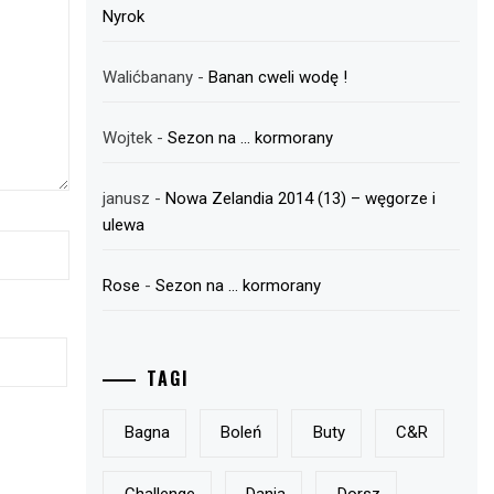
Nyrok
Walićbanany
-
Banan cweli wodę !
Wojtek
-
Sezon na … kormorany
janusz
-
Nowa Zelandia 2014 (13) – węgorze i
ulewa
Rose
-
Sezon na … kormorany
TAGI
Bagna
Boleń
Buty
C&r