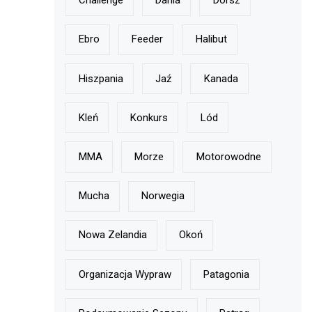
Challenge
Dania
Dorsz
Ebro
Feeder
Halibut
Hiszpania
Jaź
Kanada
Kleń
Konkurs
Lód
MMA
Morze
Motorowodne
Mucha
Norwegia
Nowa Zelandia
Okoń
Organizacja Wypraw
Patagonia