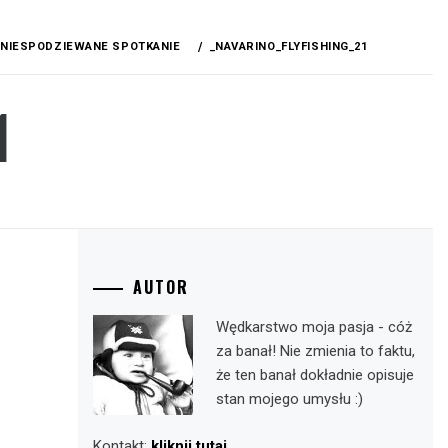
I NIESPODZIEWANE SPOTKANIE
_NAVARINO_FLYFISHING_21
1
AUTOR
Wędkarstwo moja pasja - cóż
za banał! Nie zmienia to faktu,
że ten banał dokładnie opisuje
stan mojego umysłu :)
Kontakt:
kliknij tutaj