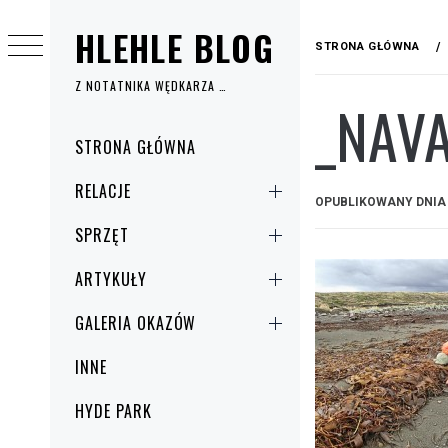
Przejdź
HLEHLE BLOG
do
STRONA GŁÓWNA
treści
Z NOTATNIKA WĘDKARZA …
_NAVA
Menu
STRONA GŁÓWNA
główne
RELACJE
OPUBLIKOWANY DNI
SPRZĘT
ARTYKUŁY
GALERIA OKAZÓW
INNE
HYDE PARK