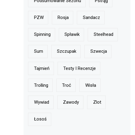
Podsumowanie Sezonu
Pstrąg
PZW
Rosja
Sandacz
Spinning
Spławik
Steelhead
Sum
Szczupak
Szwecja
Tajmień
Testy I Recenzje
Trolling
Troć
Wisła
Wywiad
Zawody
Zlot
Łosoś