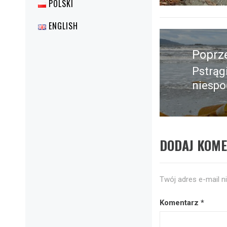
POLSKI
ENGLISH
Nawigacja
wpisu
Poprz
Pstrąg
Poprz
niespo
wpis:
DODAJ KOM
Twój adres e-mail n
Komentarz
*