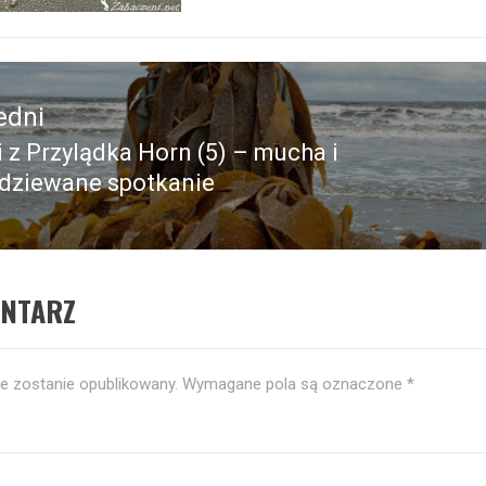
edni
i z Przylądka Horn (5) – mucha i
edni
dziewane spotkanie
ENTARZ
ie zostanie opublikowany.
Wymagane pola są oznaczone
*