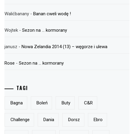
Walićbanany
-
Banan cweli wodę !
Wojtek
-
Sezon na … kormorany
janusz
-
Nowa Zelandia 2014 (13) – węgorze i ulewa
Rose
-
Sezon na … kormorany
TAGI
Bagna
Boleń
Buty
C&r
Challenge
Dania
Dorsz
Ebro