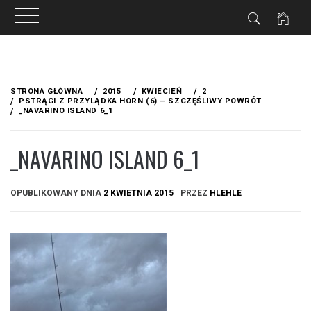
Przejdź
do
STRONA GŁÓWNA
2015
KWIECIEŃ
2
treści
PSTRĄGI Z PRZYLĄDKA HORN (6) – SZCZĘŚLIWY POWRÓT
_NAVARINO ISLAND 6_1
_NAVARINO ISLAND 6_1
OPUBLIKOWANY DNIA
2 KWIETNIA 2015
PRZEZ
HLEHLE