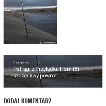
Nawigacja
wpisu
Poprzedni
Pstrągi z Przylądka Horn (6) –
Poprzedni
wpis:
szczęśliwy powrót
DODAJ KOMENTARZ