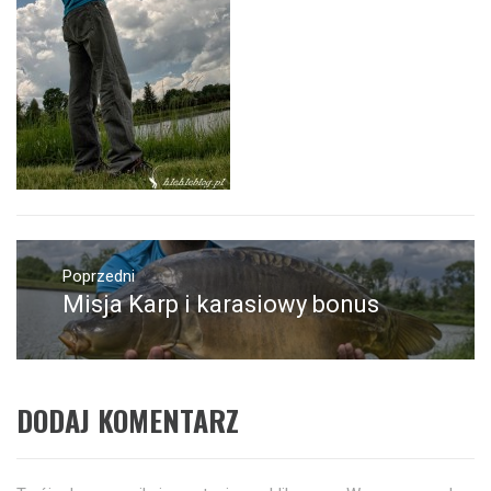
Nawigacja
wpisu
Poprzedni
Misja Karp i karasiowy bonus
Poprzedni
wpis:
DODAJ KOMENTARZ