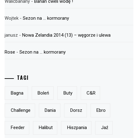
Walićbanany
-
Banan cweli wodę !
Wojtek
-
Sezon na … kormorany
janusz
-
Nowa Zelandia 2014 (13) – węgorze i ulewa
Rose
-
Sezon na … kormorany
TAGI
Bagna
Boleń
Buty
C&r
Challenge
Dania
Dorsz
Ebro
Feeder
Halibut
Hiszpania
Jaź