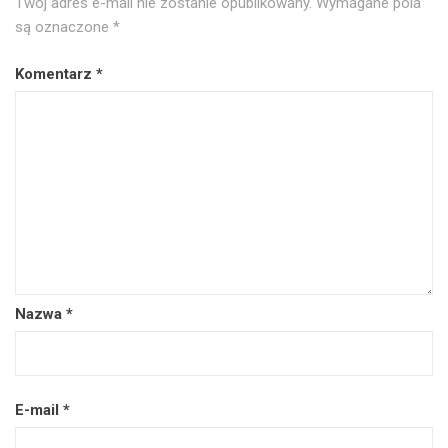
Twój adres e-mail nie zostanie opublikowany.
Wymagane pola
są oznaczone
*
Komentarz
*
Nazwa
*
E-mail
*