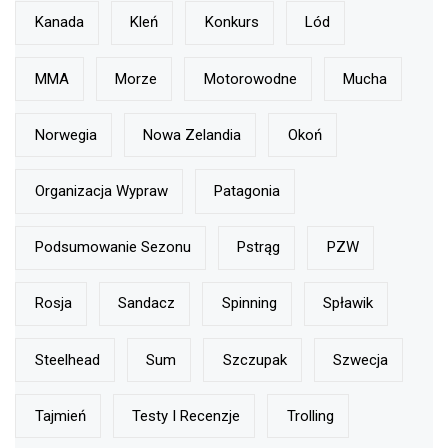
Kanada
Kleń
Konkurs
Lód
MMA
Morze
Motorowodne
Mucha
Norwegia
Nowa Zelandia
Okoń
Organizacja Wypraw
Patagonia
Podsumowanie Sezonu
Pstrąg
PZW
Rosja
Sandacz
Spinning
Spławik
Steelhead
Sum
Szczupak
Szwecja
Tajmień
Testy I Recenzje
Trolling