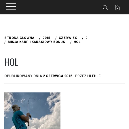
Przejdź
do
STRONA GŁÓWNA
2015
CZERWIEC
2
treści
MISJA KARP I KARASIOWY BONUS
HOL
HOL
OPUBLIKOWANY DNIA
2 CZERWCA 2015
PRZEZ
HLEHLE