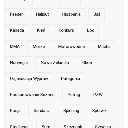
Feeder
Halibut
Hiszpania
Jaź
Kanada
Kleń
Konkurs
Lód
MMA
Morze
Motorowodne
Mucha
Norwegia
Nowa Zelandia
Okoń
Organizacja Wypraw
Patagonia
Podsumowanie Sezonu
Pstrąg
PZW
Rosja
Sandacz
Spinning
Spławik
Steelhead
Sum
Szczupak
Szwecja