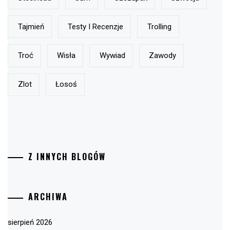
Tajmień
Testy I Recenzje
Trolling
Troć
Wisła
Wywiad
Zawody
Zlot
Łosoś
Z INNYCH BLOGÓW
ARCHIWA
sierpień 2026