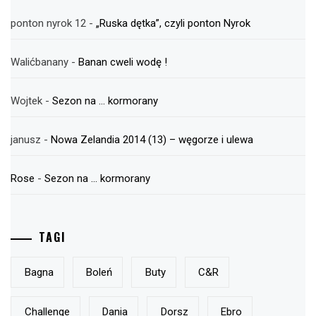
ponton nyrok 12
-
„Ruska dętka”, czyli ponton Nyrok
Walićbanany
-
Banan cweli wodę !
Wojtek
-
Sezon na … kormorany
janusz
-
Nowa Zelandia 2014 (13) – węgorze i ulewa
Rose
-
Sezon na … kormorany
TAGI
Bagna
Boleń
Buty
C&r
Challenge
Dania
Dorsz
Ebro