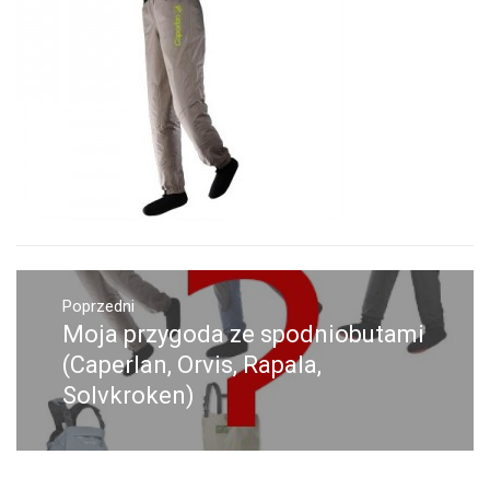
Nawigacja
wpisu
Poprzedni
Moja przygoda ze spodniobutami
Poprzedni
wpis:
(Caperlan, Orvis, Rapala,
Solvkroken)