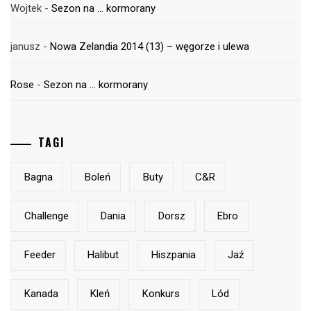
Wojtek
-
Sezon na … kormorany
janusz
-
Nowa Zelandia 2014 (13) – węgorze i ulewa
Rose
-
Sezon na … kormorany
TAGI
Bagna
Boleń
Buty
C&r
Challenge
Dania
Dorsz
Ebro
Feeder
Halibut
Hiszpania
Jaź
Kanada
Kleń
Konkurs
Lód