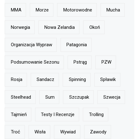
MMA
Morze
Motorowodne
Mucha
Norwegia
Nowa Zelandia
Okoń
Organizacja Wypraw
Patagonia
Podsumowanie Sezonu
Pstrąg
PZW
Rosja
Sandacz
Spinning
Spławik
Steelhead
Sum
Szczupak
Szwecja
Tajmień
Testy I Recenzje
Trolling
Troć
Wisła
Wywiad
Zawody