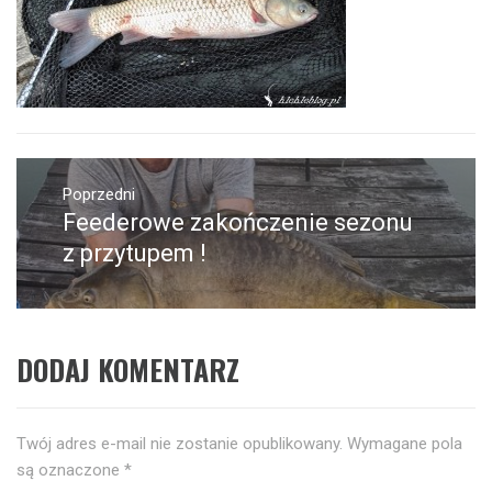
Nawigacja
wpisu
Poprzedni
Feederowe zakończenie sezonu
Poprzedni
wpis:
z przytupem !
DODAJ KOMENTARZ
Twój adres e-mail nie zostanie opublikowany.
Wymagane pola
są oznaczone
*