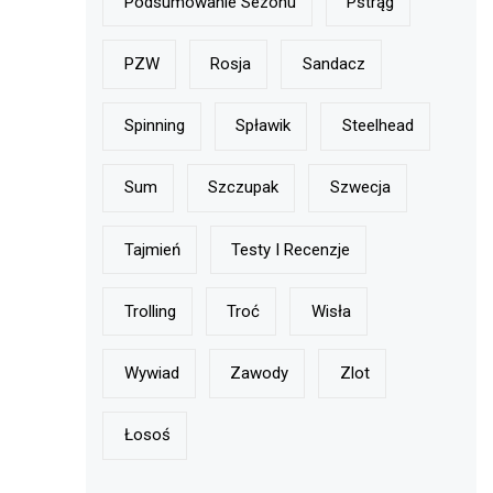
Podsumowanie Sezonu
Pstrąg
PZW
Rosja
Sandacz
Spinning
Spławik
Steelhead
Sum
Szczupak
Szwecja
Tajmień
Testy I Recenzje
Trolling
Troć
Wisła
Wywiad
Zawody
Zlot
Łosoś