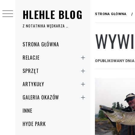
Przejdź
HLEHLE BLOG
do
STRONA GŁÓWNA
treści
Z NOTATNIKA WĘDKARZA …
WYWI
Menu
STRONA GŁÓWNA
główne
RELACJE
OPUBLIKOWANY DNI
SPRZĘT
ARTYKUŁY
GALERIA OKAZÓW
INNE
HYDE PARK