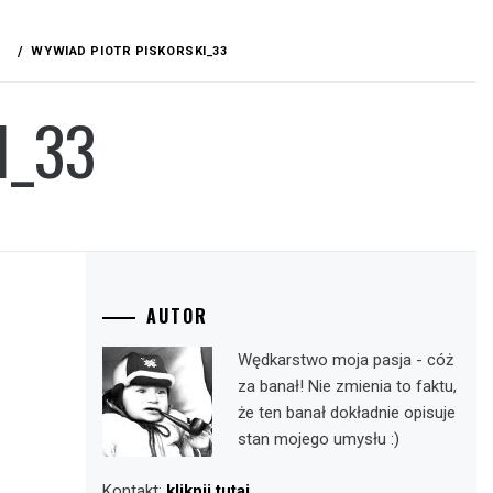
WYWIAD PIOTR PISKORSKI_33
I_33
AUTOR
Wędkarstwo moja pasja - cóż
za banał! Nie zmienia to faktu,
że ten banał dokładnie opisuje
stan mojego umysłu :)
Kontakt:
kliknij tutaj