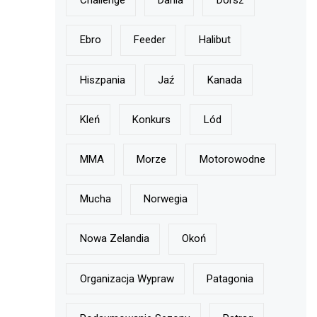
Challenge
Dania
Dorsz
Ebro
Feeder
Halibut
Hiszpania
Jaź
Kanada
Kleń
Konkurs
Lód
MMA
Morze
Motorowodne
Mucha
Norwegia
Nowa Zelandia
Okoń
Organizacja Wypraw
Patagonia