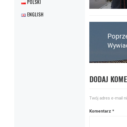
POLSKI
ENGLISH
Nawigacja
wpisu
Poprz
Wywiad
Poprz
wpis:
DODAJ KOM
Twój adres e-mail n
Komentarz
*