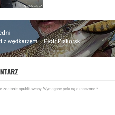
edni
 z wędkarzem – Piotr Piskorski
edni
ENTARZ
ie zostanie opublikowany.
Wymagane pola są oznaczone
*