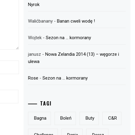
Nyrok
Walićbanany
-
Banan cweli wodę !
Wojtek
-
Sezon na … kormorany
janusz
-
Nowa Zelandia 2014 (13) – węgorze i
ulewa
Rose
-
Sezon na … kormorany
TAGI
Bagna
Boleń
Buty
C&r