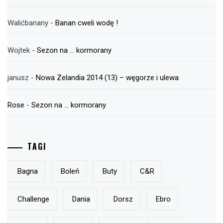
Walićbanany
-
Banan cweli wodę !
Wojtek
-
Sezon na … kormorany
janusz
-
Nowa Zelandia 2014 (13) – węgorze i ulewa
Rose
-
Sezon na … kormorany
TAGI
Bagna
Boleń
Buty
C&r
Challenge
Dania
Dorsz
Ebro