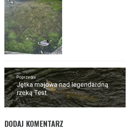
Nawigacja
wpisu
Poprzedni
Jętka majowa nad legendardną
Poprzedni
wpis:
rzeką Test
DODAJ KOMENTARZ