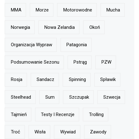
MMA
Morze
Motorowodne
Mucha
Norwegia
Nowa Zelandia
Okoń
Organizacja Wypraw
Patagonia
Podsumowanie Sezonu
Pstrąg
PZW
Rosja
Sandacz
Spinning
Spławik
Steelhead
Sum
Szczupak
Szwecja
Tajmień
Testy I Recenzje
Trolling
Troć
Wisła
Wywiad
Zawody