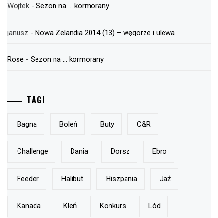
Wojtek
-
Sezon na … kormorany
janusz
-
Nowa Zelandia 2014 (13) – węgorze i ulewa
Rose
-
Sezon na … kormorany
TAGI
Bagna
Boleń
Buty
C&r
Challenge
Dania
Dorsz
Ebro
Feeder
Halibut
Hiszpania
Jaź
Kanada
Kleń
Konkurs
Lód