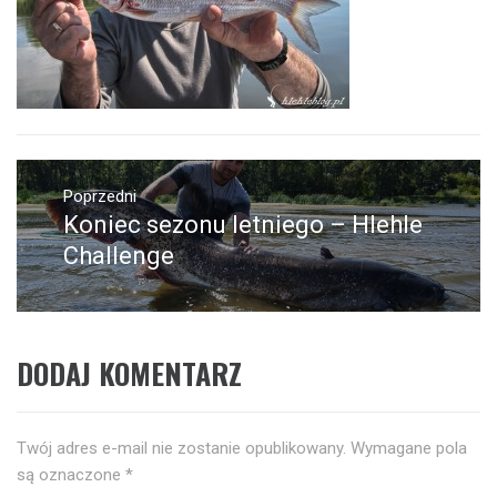
Nawigacja
wpisu
Poprzedni
Koniec sezonu letniego – Hlehle
Poprzedni
wpis:
Challenge
DODAJ KOMENTARZ
Twój adres e-mail nie zostanie opublikowany.
Wymagane pola
są oznaczone
*