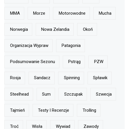
MMA
Morze
Motorowodne
Mucha
Norwegia
Nowa Zelandia
Okoń
Organizacja Wypraw
Patagonia
Podsumowanie Sezonu
Pstrąg
PZW
Rosja
Sandacz
Spinning
Spławik
Steelhead
Sum
Szczupak
Szwecja
Tajmień
Testy I Recenzje
Trolling
Troć
Wisła
Wywiad
Zawody