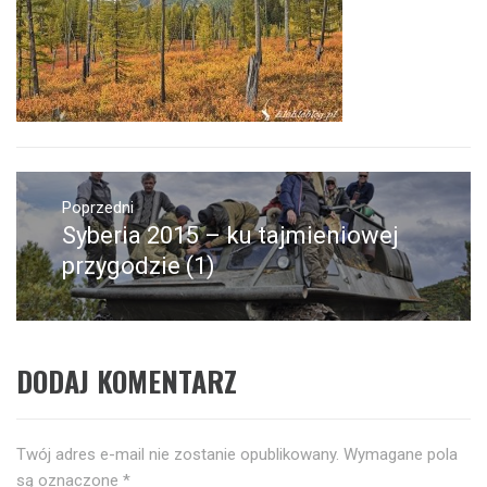
Nawigacja
wpisu
Poprzedni
Syberia 2015 – ku tajmieniowej
Poprzedni
wpis:
przygodzie (1)
DODAJ KOMENTARZ
Twój adres e-mail nie zostanie opublikowany.
Wymagane pola
są oznaczone
*