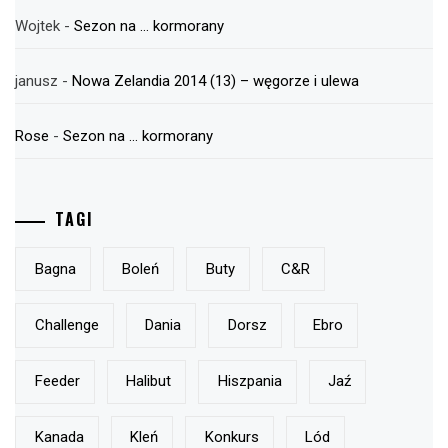
Wojtek
-
Sezon na … kormorany
janusz
-
Nowa Zelandia 2014 (13) – węgorze i ulewa
Rose
-
Sezon na … kormorany
TAGI
Bagna
Boleń
Buty
C&r
Challenge
Dania
Dorsz
Ebro
Feeder
Halibut
Hiszpania
Jaź
Kanada
Kleń
Konkurs
Lód