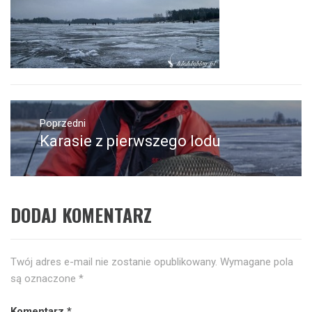
Nawigacja
wpisu
Poprzedni
Karasie z pierwszego lodu
Poprzedni
wpis:
DODAJ KOMENTARZ
Twój adres e-mail nie zostanie opublikowany.
Wymagane pola
są oznaczone
*
Komentarz
*