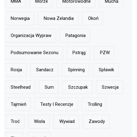
MMA
Morze
Motorowodne
Mucha
Norwegia
Nowa Zelandia
Okoń
Organizacja Wypraw
Patagonia
Podsumowanie Sezonu
Pstrąg
PZW
Rosja
Sandacz
Spinning
Spławik
Steelhead
Sum
Szczupak
Szwecja
Tajmień
Testy I Recenzje
Trolling
Troć
Wisła
Wywiad
Zawody