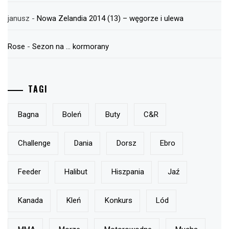
janusz
-
Nowa Zelandia 2014 (13) – węgorze i ulewa
Rose
-
Sezon na … kormorany
TAGI
Bagna
Boleń
Buty
C&r
Challenge
Dania
Dorsz
Ebro
Feeder
Halibut
Hiszpania
Jaź
Kanada
Kleń
Konkurs
Lód