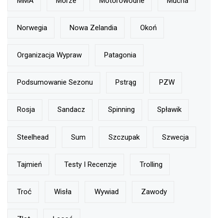
MMA
Morze
Motorowodne
Mucha
Norwegia
Nowa Zelandia
Okoń
Organizacja Wypraw
Patagonia
Podsumowanie Sezonu
Pstrąg
PZW
Rosja
Sandacz
Spinning
Spławik
Steelhead
Sum
Szczupak
Szwecja
Tajmień
Testy I Recenzje
Trolling
Troć
Wisła
Wywiad
Zawody