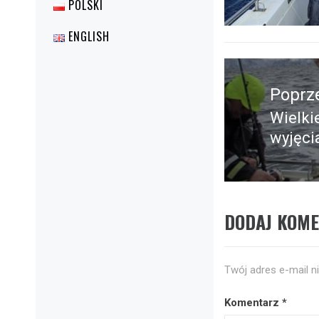
POLSKI
ENGLISH
Nawigacja
wpisu
Poprz
Wielki
Poprz
wyjęci
wpis:
DODAJ KOM
Twój adres e-mail n
Komentarz
*