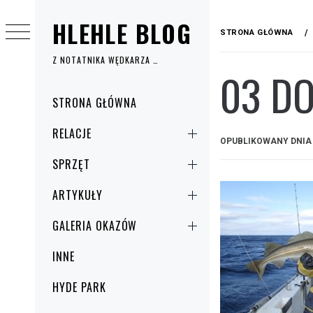
Przejdź
HLEHLE BLOG
do
STRONA GŁÓWNA
treści
Z NOTATNIKA WĘDKARZA …
03 DO
Menu
STRONA GŁÓWNA
główne
RELACJE
OPUBLIKOWANY DNI
SPRZĘT
ARTYKUŁY
GALERIA OKAZÓW
INNE
HYDE PARK