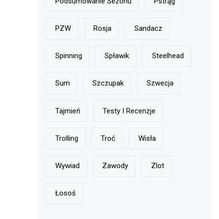
Podsumowanie Sezonu
Pstrąg
PZW
Rosja
Sandacz
Spinning
Spławik
Steelhead
Sum
Szczupak
Szwecja
Tajmień
Testy I Recenzje
Trolling
Troć
Wisła
Wywiad
Zawody
Zlot
Łosoś