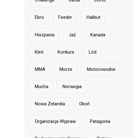
Challenge
Dania
Dorsz
Ebro
Feeder
Halibut
Hiszpania
Jaź
Kanada
Kleń
Konkurs
Lód
MMA
Morze
Motorowodne
Mucha
Norwegia
Nowa Zelandia
Okoń
Organizacja Wypraw
Patagonia