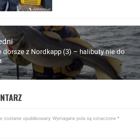
edni
e dorsze z Nordkapp (3) – halibuty nie do
edni
a
ENTARZ
ie zostanie opublikowany.
Wymagane pola są oznaczone
*