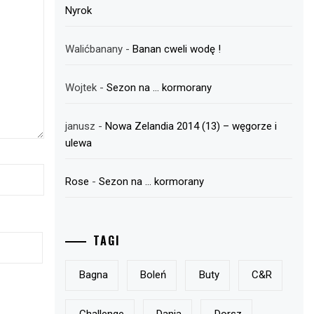
Nyrok
Walićbanany
-
Banan cweli wodę !
Wojtek
-
Sezon na … kormorany
janusz
-
Nowa Zelandia 2014 (13) – węgorze i
ulewa
Rose
-
Sezon na … kormorany
TAGI
Bagna
Boleń
Buty
C&r