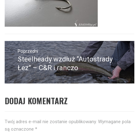
Nawigacja
wpisu
Poprzedni
Steelheady wzdłuż “Autostrady
Poprzedni
wpis:
Łez” – C&R i ranczo
DODAJ KOMENTARZ
Twój adres e-mail nie zostanie opublikowany.
Wymagane pola
są oznaczone
*