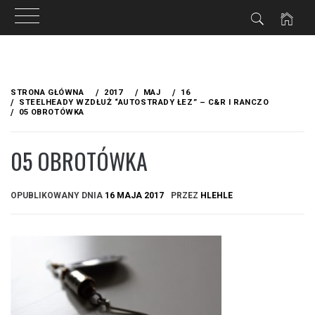
Przejdź
do
STRONA GŁÓWNA
2017
MAJ
16
treści
STEELHEADY WZDŁUŻ “AUTOSTRADY ŁEZ” – C&R I RANCZO
05 OBROTÓWKA
05 OBROTÓWKA
OPUBLIKOWANY DNIA
16 MAJA 2017
PRZEZ
HLEHLE