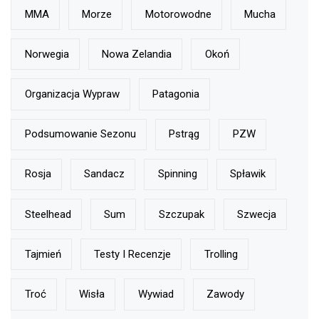
MMA
Morze
Motorowodne
Mucha
Norwegia
Nowa Zelandia
Okoń
Organizacja Wypraw
Patagonia
Podsumowanie Sezonu
Pstrąg
PZW
Rosja
Sandacz
Spinning
Spławik
Steelhead
Sum
Szczupak
Szwecja
Tajmień
Testy I Recenzje
Trolling
Troć
Wisła
Wywiad
Zawody