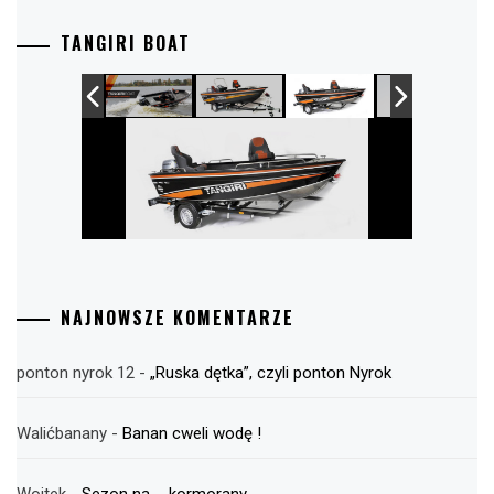
TANGIRI BOAT
NAJNOWSZE KOMENTARZE
ponton nyrok 12
-
„Ruska dętka”, czyli ponton Nyrok
Walićbanany
-
Banan cweli wodę !
Wojtek
-
Sezon na … kormorany