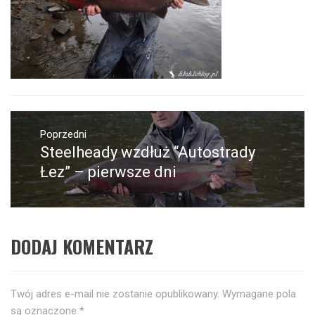
Nawigacja
wpisu
Poprzedni
Steelheady wzdłuż “Autostrady
Poprzedni
wpis:
Łez” – pierwsze dni
DODAJ KOMENTARZ
Twój adres e-mail nie zostanie opublikowany.
Wymagane pola
są oznaczone
*