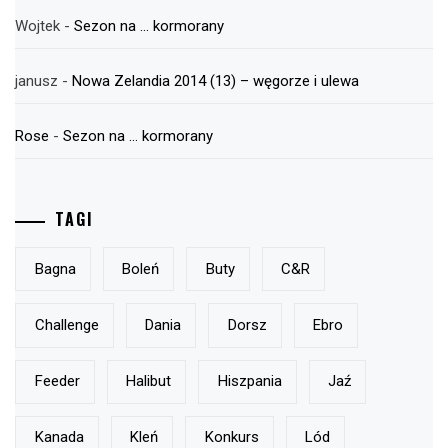
Wojtek
-
Sezon na … kormorany
janusz
-
Nowa Zelandia 2014 (13) – węgorze i ulewa
Rose
-
Sezon na … kormorany
TAGI
Bagna
Boleń
Buty
C&r
Challenge
Dania
Dorsz
Ebro
Feeder
Halibut
Hiszpania
Jaź
Kanada
Kleń
Konkurs
Lód