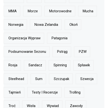
MMA
Morze
Motorowodne
Mucha
Norwegia
Nowa Zelandia
Okoń
Organizacja Wypraw
Patagonia
Podsumowanie Sezonu
Pstrąg
PZW
Rosja
Sandacz
Spinning
Spławik
Steelhead
Sum
Szczupak
Szwecja
Tajmień
Testy I Recenzje
Trolling
Troć
Wisła
Wywiad
Zawody