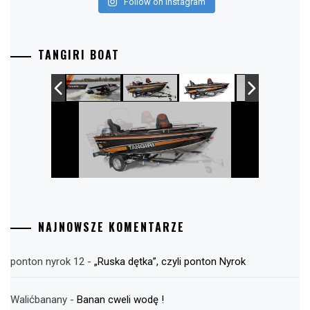
Follow on Instagram
TANGIRI BOAT
NAJNOWSZE KOMENTARZE
ponton nyrok 12
-
„Ruska dętka”, czyli ponton Nyrok
Walićbanany
-
Banan cweli wodę !