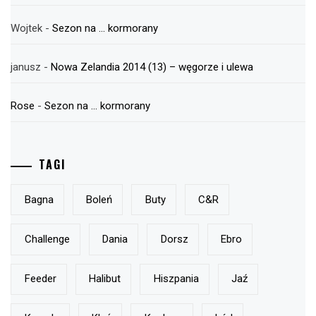
Wojtek
-
Sezon na … kormorany
janusz
-
Nowa Zelandia 2014 (13) – węgorze i ulewa
Rose
-
Sezon na … kormorany
TAGI
Bagna
Boleń
Buty
C&r
Challenge
Dania
Dorsz
Ebro
Feeder
Halibut
Hiszpania
Jaź