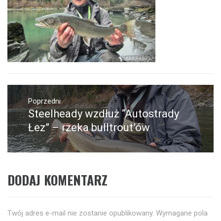
Nawigacja
wpisu
Poprzedni
Steelheady wzdłuż “Autostrady
Poprzedni
wpis:
Łez” – rzeka bulltrout’ów
DODAJ KOMENTARZ
Twój adres e-mail nie zostanie opublikowany.
Wymagane pola