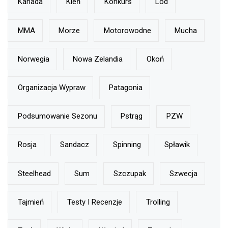
Kanada
Kleń
Konkurs
Lód
MMA
Morze
Motorowodne
Mucha
Norwegia
Nowa Zelandia
Okoń
Organizacja Wypraw
Patagonia
Podsumowanie Sezonu
Pstrąg
PZW
Rosja
Sandacz
Spinning
Spławik
Steelhead
Sum
Szczupak
Szwecja
Tajmień
Testy I Recenzje
Trolling