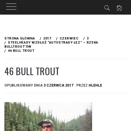
Przejdź
do
STRONA GŁÓWNA
2017
CZERWIEC
3
treści
STEELHEADY WZDŁUŻ “AUTOSTRADY ŁEZ” – RZEKA
BULLTROUT’ÓW
46 BULL TROUT
46 BULL TROUT
OPUBLIKOWANY DNIA
3 CZERWCA 2017
PRZEZ
HLEHLE