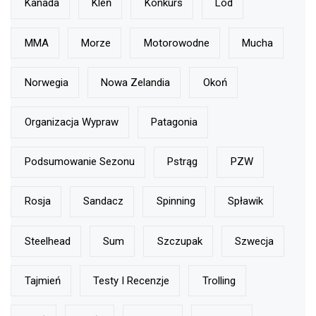
Kanada
Kleń
Konkurs
Lód
MMA
Morze
Motorowodne
Mucha
Norwegia
Nowa Zelandia
Okoń
Organizacja Wypraw
Patagonia
Podsumowanie Sezonu
Pstrąg
PZW
Rosja
Sandacz
Spinning
Spławik
Steelhead
Sum
Szczupak
Szwecja
Tajmień
Testy I Recenzje
Trolling