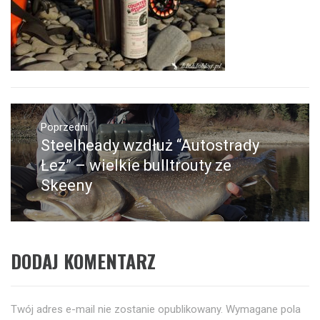
Nawigacja
wpisu
Poprzedni
Steelheady wzdłuż “Autostrady
Poprzedni
wpis:
Łez” – wielkie bulltrouty ze
Skeeny
DODAJ KOMENTARZ
Twój adres e-mail nie zostanie opublikowany.
Wymagane pola