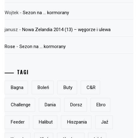
Wojtek
-
Sezon na … kormorany
janusz
-
Nowa Zelandia 2014 (13) – węgorze i ulewa
Rose
-
Sezon na … kormorany
TAGI
Bagna
Boleń
Buty
C&r
Challenge
Dania
Dorsz
Ebro
Feeder
Halibut
Hiszpania
Jaź