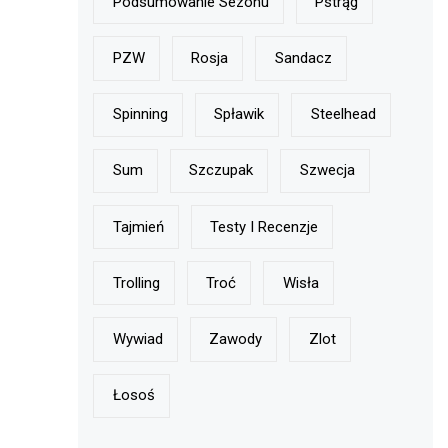
Podsumowanie Sezonu
Pstrąg
PZW
Rosja
Sandacz
Spinning
Spławik
Steelhead
Sum
Szczupak
Szwecja
Tajmień
Testy I Recenzje
Trolling
Troć
Wisła
Wywiad
Zawody
Zlot
Łosoś