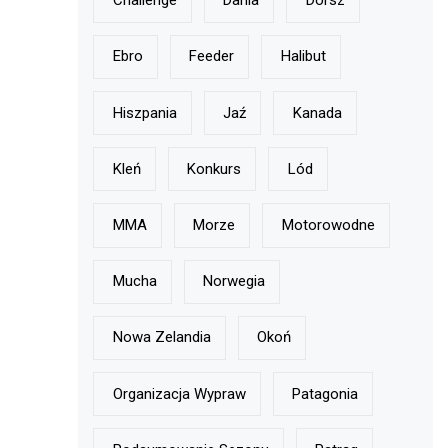
Challenge
Dania
Dorsz
Ebro
Feeder
Halibut
Hiszpania
Jaź
Kanada
Kleń
Konkurs
Lód
MMA
Morze
Motorowodne
Mucha
Norwegia
Nowa Zelandia
Okoń
Organizacja Wypraw
Patagonia