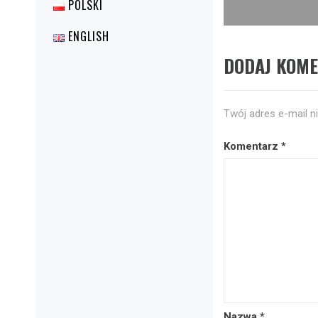
POLSKI
wpis:
ENGLISH
DODAJ KOM
Twój adres e-mail n
Komentarz
*
Nazwa
*