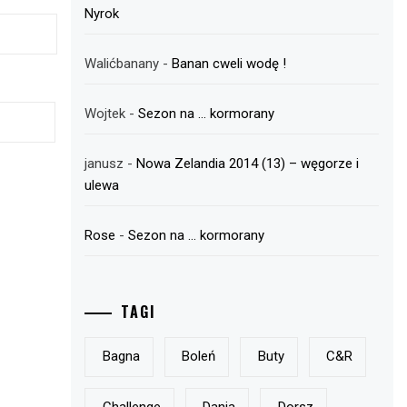
Nyrok
Walićbanany
-
Banan cweli wodę !
Wojtek
-
Sezon na … kormorany
janusz
-
Nowa Zelandia 2014 (13) – węgorze i
ulewa
Rose
-
Sezon na … kormorany
TAGI
Bagna
Boleń
Buty
C&r