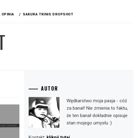
 OPINIA
SAKURA TRINIS DROPSHOT
T
AUTOR
Wędkarstwo moja pasja - cóż
za banał! Nie zmienia to faktu,
że ten banał dokładnie opisuje
stan mojego umysłu :)
Kontakt:
kliknij tutaj