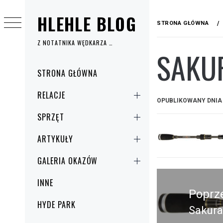
Przejdź
HLEHLE BLOG
do
STRONA GŁÓWNA
treści
Z NOTATNIKA WĘDKARZA …
SAKU
Menu
STRONA GŁÓWNA
główne
RELACJE
OPUBLIKOWANY DNI
SPRZĘT
ARTYKUŁY
GALERIA OKAZÓW
Nawigacja
INNE
wpisu
Poprz
HYDE PARK
Sakura
Poprz