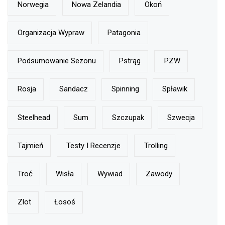
Norwegia
Nowa Zelandia
Okoń
Organizacja Wypraw
Patagonia
Podsumowanie Sezonu
Pstrąg
PZW
Rosja
Sandacz
Spinning
Spławik
Steelhead
Sum
Szczupak
Szwecja
Tajmień
Testy I Recenzje
Trolling
Troć
Wisła
Wywiad
Zawody
Zlot
Łosoś