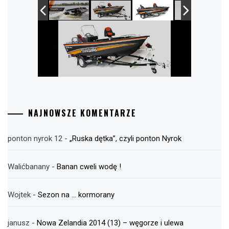
NAJNOWSZE KOMENTARZE
ponton nyrok 12
-
„Ruska dętka”, czyli ponton Nyrok
Walićbanany
-
Banan cweli wodę !
Wojtek
-
Sezon na … kormorany
janusz
-
Nowa Zelandia 2014 (13) – węgorze i ulewa