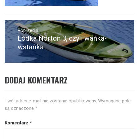
Nawigacja
wpisu
Poprzedni
Łódka Norton 3, czyli wańka-
Poprzedni
wpis:
wstańka
DODAJ KOMENTARZ
Twój adres e-mail nie zostanie opublikowany.
Wymagane pola
są oznaczone
*
Komentarz
*