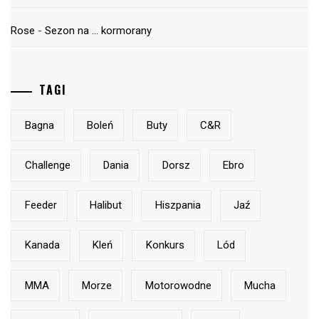
Rose
-
Sezon na … kormorany
TAGI
Bagna
Boleń
Buty
C&r
Challenge
Dania
Dorsz
Ebro
Feeder
Halibut
Hiszpania
Jaź
Kanada
Kleń
Konkurs
Lód
MMA
Morze
Motorowodne
Mucha