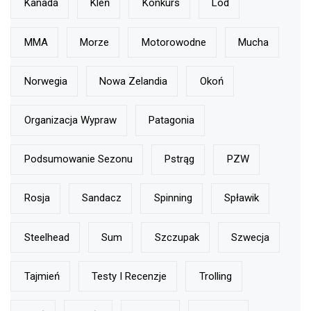
Kanada
Kleń
Konkurs
Lód
MMA
Morze
Motorowodne
Mucha
Norwegia
Nowa Zelandia
Okoń
Organizacja Wypraw
Patagonia
Podsumowanie Sezonu
Pstrąg
PZW
Rosja
Sandacz
Spinning
Spławik
Steelhead
Sum
Szczupak
Szwecja
Tajmień
Testy I Recenzje
Trolling