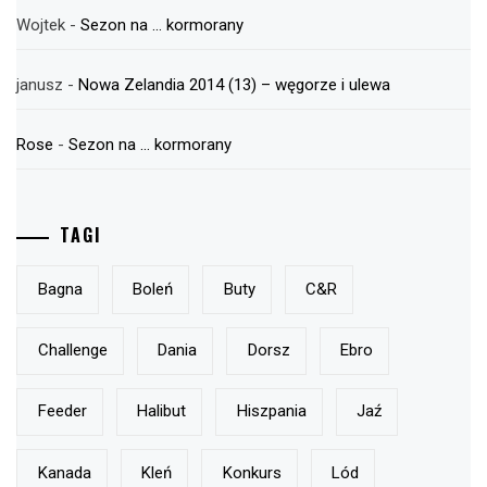
Wojtek
-
Sezon na … kormorany
janusz
-
Nowa Zelandia 2014 (13) – węgorze i ulewa
Rose
-
Sezon na … kormorany
TAGI
Bagna
Boleń
Buty
C&r
Challenge
Dania
Dorsz
Ebro
Feeder
Halibut
Hiszpania
Jaź
Kanada
Kleń
Konkurs
Lód