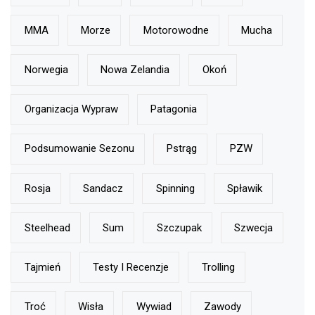
MMA
Morze
Motorowodne
Mucha
Norwegia
Nowa Zelandia
Okoń
Organizacja Wypraw
Patagonia
Podsumowanie Sezonu
Pstrąg
PZW
Rosja
Sandacz
Spinning
Spławik
Steelhead
Sum
Szczupak
Szwecja
Tajmień
Testy I Recenzje
Trolling
Troć
Wisła
Wywiad
Zawody