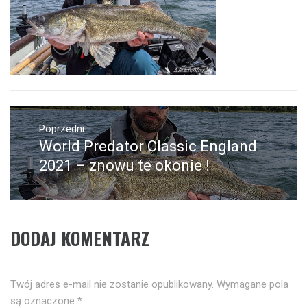
Nawigacja
wpisu
Poprzedni
World Predator Classic England
Poprzedni
wpis:
2021 – znowu te okonie !
DODAJ KOMENTARZ
Twój adres e-mail nie zostanie opublikowany.
Wymagane pola
są oznaczone
*