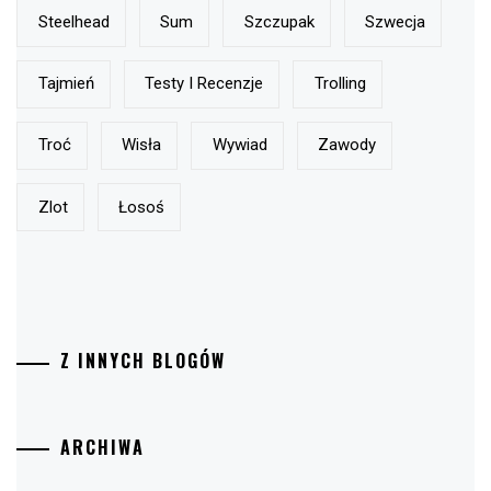
Steelhead
Sum
Szczupak
Szwecja
Tajmień
Testy I Recenzje
Trolling
Troć
Wisła
Wywiad
Zawody
Zlot
Łosoś
Z INNYCH BLOGÓW
ARCHIWA