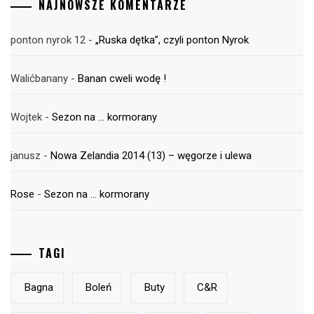
NAJNOWSZE KOMENTARZE
ponton nyrok 12
-
„Ruska dętka”, czyli ponton Nyrok
Walićbanany
-
Banan cweli wodę !
Wojtek
-
Sezon na … kormorany
janusz
-
Nowa Zelandia 2014 (13) – węgorze i ulewa
Rose
-
Sezon na … kormorany
TAGI
Bagna
Boleń
Buty
C&r