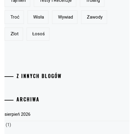
Tajmień
Testy I Recenzje
Trolling
Troć
Wisła
Wywiad
Zawody
Zlot
Łosoś
Z INNYCH BLOGÓW
ARCHIWA
sierpień 2026
(1)