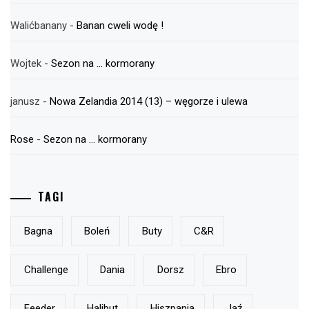
Walićbanany
-
Banan cweli wodę !
Wojtek
-
Sezon na … kormorany
janusz
-
Nowa Zelandia 2014 (13) – węgorze i ulewa
Rose
-
Sezon na … kormorany
TAGI
Bagna
Boleń
Buty
C&r
Challenge
Dania
Dorsz
Ebro
Feeder
Halibut
Hiszpania
Jaź