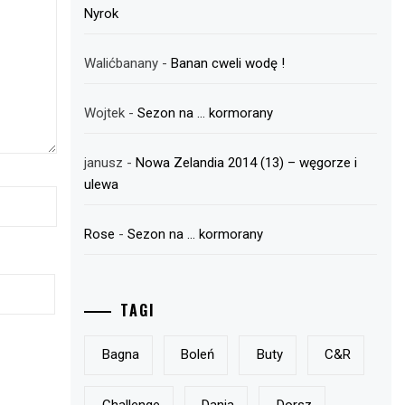
Nyrok
Walićbanany
-
Banan cweli wodę !
Wojtek
-
Sezon na … kormorany
janusz
-
Nowa Zelandia 2014 (13) – węgorze i
ulewa
Rose
-
Sezon na … kormorany
TAGI
Bagna
Boleń
Buty
C&r