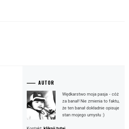
AUTOR
Wędkarstwo moja pasja - cóż
za banał! Nie zmienia to faktu,
że ten banał dokładnie opisuje
stan mojego umysłu :)
Kontakt:
kliknij tutaj