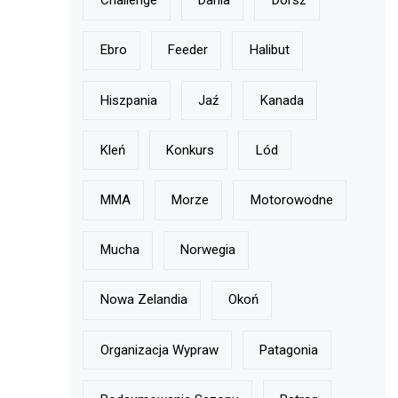
Challenge
Dania
Dorsz
Ebro
Feeder
Halibut
Hiszpania
Jaź
Kanada
Kleń
Konkurs
Lód
MMA
Morze
Motorowodne
Mucha
Norwegia
Nowa Zelandia
Okoń
Organizacja Wypraw
Patagonia