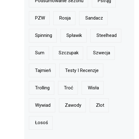
Podsumowanie Sezonu
Pstrąg
PZW
Rosja
Sandacz
Spinning
Spławik
Steelhead
Sum
Szczupak
Szwecja
Tajmień
Testy I Recenzje
Trolling
Troć
Wisła
Wywiad
Zawody
Zlot
Łosoś