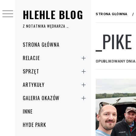
Przejdź
HLEHLE BLOG
do
STRONA GŁÓWNA
treści
Z NOTATNIKA WĘDKARZA …
_PIKE
Menu
STRONA GŁÓWNA
główne
RELACJE
OPUBLIKOWANY DNI
SPRZĘT
ARTYKUŁY
GALERIA OKAZÓW
INNE
HYDE PARK