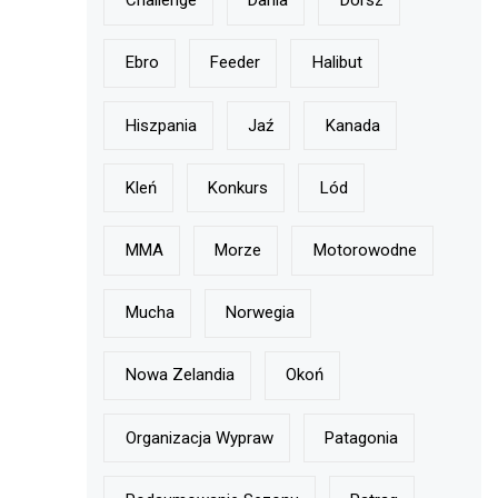
Challenge
Dania
Dorsz
Ebro
Feeder
Halibut
Hiszpania
Jaź
Kanada
Kleń
Konkurs
Lód
MMA
Morze
Motorowodne
Mucha
Norwegia
Nowa Zelandia
Okoń
Organizacja Wypraw
Patagonia