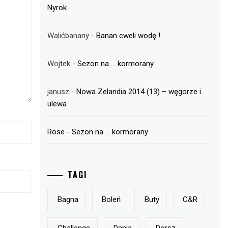
Nyrok
Walićbanany
-
Banan cweli wodę !
Wojtek
-
Sezon na … kormorany
janusz
-
Nowa Zelandia 2014 (13) – węgorze i
ulewa
Rose
-
Sezon na … kormorany
TAGI
Bagna
Boleń
Buty
C&r