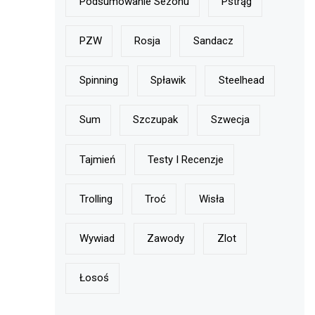
Podsumowanie Sezonu
Pstrąg
PZW
Rosja
Sandacz
Spinning
Spławik
Steelhead
Sum
Szczupak
Szwecja
Tajmień
Testy I Recenzje
Trolling
Troć
Wisła
Wywiad
Zawody
Zlot
Łosoś