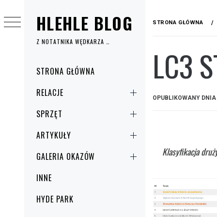
Przejdź
HLEHLE BLOG
do
STRONA GŁÓWNA
treści
Z NOTATNIKA WĘDKARZA …
LC3 
Menu
STRONA GŁÓWNA
główne
RELACJE
OPUBLIKOWANY DNI
SPRZĘT
ARTYKUŁY
Klasyfikacja dru
GALERIA OKAZÓW
INNE
HYDE PARK