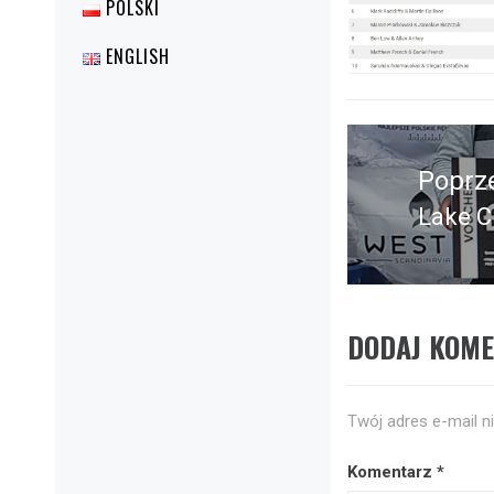
POLSKI
ENGLISH
Nawigacja
wpisu
Poprz
Lake C
Poprz
wpis:
DODAJ KOM
Twój adres e-mail n
Komentarz
*