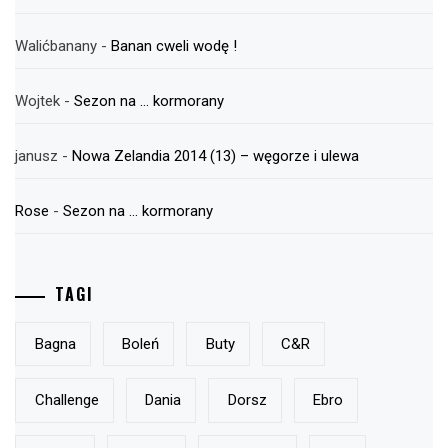
Walićbanany
-
Banan cweli wodę !
Wojtek
-
Sezon na … kormorany
janusz
-
Nowa Zelandia 2014 (13) – węgorze i ulewa
Rose
-
Sezon na … kormorany
TAGI
Bagna
Boleń
Buty
C&r
Challenge
Dania
Dorsz
Ebro