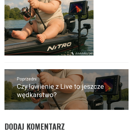
Nawigacja
wpisu
Poprzedni
Czy łowienie z Live to jeszcze
Poprzedni
wpis:
wędkarstwo?
DODAJ KOMENTARZ