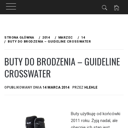
Przejdź
do
STRONA GŁÓWNA
2014
MARZEC
14
treści
BUTY DO BRODZENIA – GUIDELINE CROSSWATER
BUTY DO BRODZENIA – GUIDELINE
CROSSWATER
OPUBLIKOWANY DNIA
14 MARCA 2014
PRZEZ
HLEHLE
Buty użytkuję od końcówki
2011 roku. Żyją nadal, ale
obecnie ich stan jest