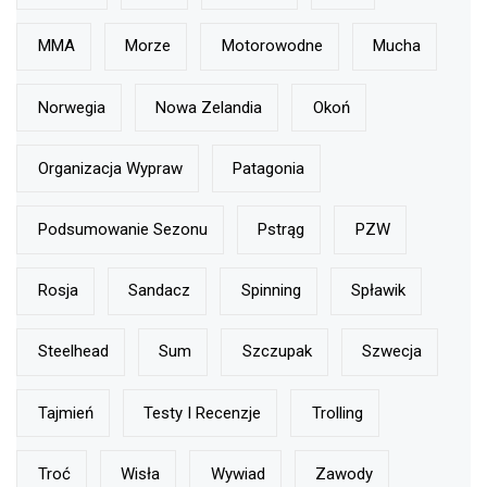
MMA
Morze
Motorowodne
Mucha
Norwegia
Nowa Zelandia
Okoń
Organizacja Wypraw
Patagonia
Podsumowanie Sezonu
Pstrąg
PZW
Rosja
Sandacz
Spinning
Spławik
Steelhead
Sum
Szczupak
Szwecja
Tajmień
Testy I Recenzje
Trolling
Troć
Wisła
Wywiad
Zawody