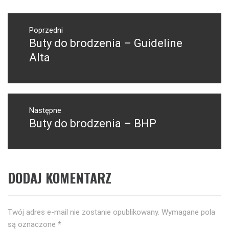
Nawigacja
wpisu
Poprzedni
Buty do brodzenia – Guideline
Poprzedni
wpis:
Alta
Następne
Buty do brodzenia – BHP
Następny
post:
DODAJ KOMENTARZ
Twój adres e-mail nie zostanie opublikowany.
Wymagane pola
są oznaczone
*