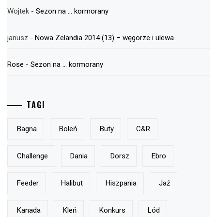
Wojtek
-
Sezon na … kormorany
janusz
-
Nowa Zelandia 2014 (13) – węgorze i ulewa
Rose
-
Sezon na … kormorany
TAGI
Bagna
Boleń
Buty
C&r
Challenge
Dania
Dorsz
Ebro
Feeder
Halibut
Hiszpania
Jaź
Kanada
Kleń
Konkurs
Lód