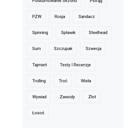
Podsumowanie Sezonu
Pstrąg
PZW
Rosja
Sandacz
Spinning
Spławik
Steelhead
Sum
Szczupak
Szwecja
Tajmień
Testy I Recenzje
Trolling
Troć
Wisła
Wywiad
Zawody
Zlot
Łosoś