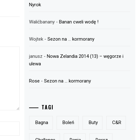
Nyrok
Walićbanany
-
Banan cweli wodę !
Wojtek
-
Sezon na … kormorany
janusz
-
Nowa Zelandia 2014 (13) – węgorze i
ulewa
Rose
-
Sezon na … kormorany
TAGI
Bagna
Boleń
Buty
C&r