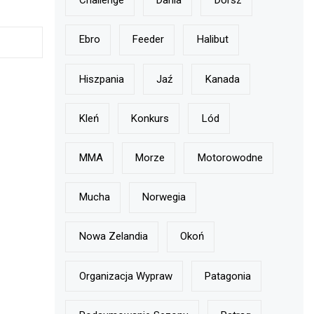
Challenge
Dania
Dorsz
Ebro
Feeder
Halibut
Hiszpania
Jaź
Kanada
Kleń
Konkurs
Lód
MMA
Morze
Motorowodne
Mucha
Norwegia
Nowa Zelandia
Okoń
Organizacja Wypraw
Patagonia