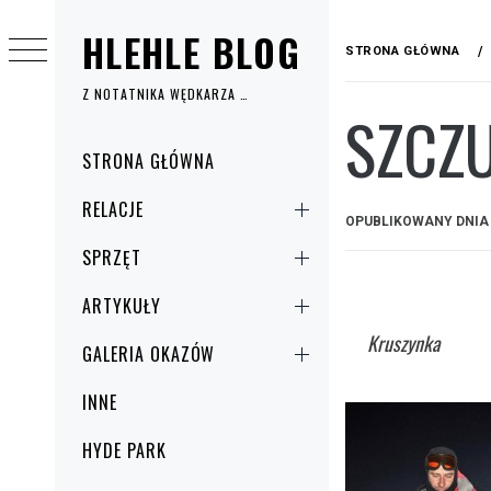
Przejdź
HLEHLE BLOG
do
STRONA GŁÓWNA
treści
Z NOTATNIKA WĘDKARZA …
SZCZ
Menu
STRONA GŁÓWNA
główne
RELACJE
OPUBLIKOWANY DNI
SPRZĘT
ARTYKUŁY
Kruszynka
GALERIA OKAZÓW
INNE
HYDE PARK