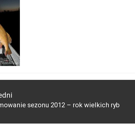
edni
owanie sezonu 2012 – rok wielkich ryb
edni