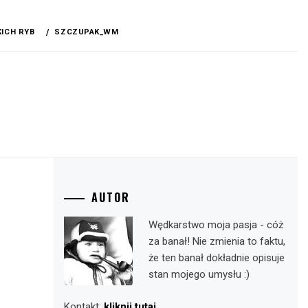
ICH RYB
SZCZUPAK_WM
AUTOR
Wędkarstwo moja pasja - cóż
za banał! Nie zmienia to faktu,
że ten banał dokładnie opisuje
stan mojego umysłu :)
Kontakt:
kliknij tutaj