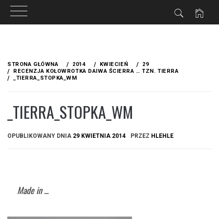
Przejdź
do
STRONA GŁÓWNA
2014
KWIECIEŃ
29
treści
RECENZJA KOŁOWROTKA DAIWA ŚCIERRA … TZN. TIERRA
_TIERRA_STOPKA_WM
_TIERRA_STOPKA_WM
OPUBLIKOWANY DNIA
29 KWIETNIA 2014
PRZEZ
HLEHLE
Made in ...