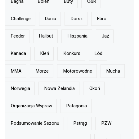
Bagna
Boleń
Buty
C&r
Challenge
Dania
Dorsz
Ebro
Feeder
Halibut
Hiszpania
Jaź
Kanada
Kleń
Konkurs
Lód
MMA
Morze
Motorowodne
Mucha
Norwegia
Nowa Zelandia
Okoń
Organizacja Wypraw
Patagonia
Podsumowanie Sezonu
Pstrąg
PZW