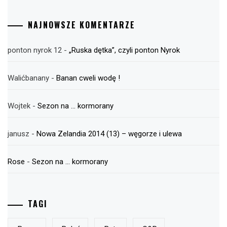
NAJNOWSZE KOMENTARZE
ponton nyrok 12
-
„Ruska dętka”, czyli ponton Nyrok
Walićbanany
-
Banan cweli wodę !
Wojtek
-
Sezon na … kormorany
janusz
-
Nowa Zelandia 2014 (13) – węgorze i ulewa
Rose
-
Sezon na … kormorany
TAGI