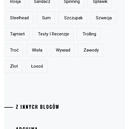
Rosja
Sandacz
Spinning
Spławik
Steelhead
Sum
Szczupak
Szwecja
Tajmień
Testy I Recenzje
Trolling
Troć
Wisła
Wywiad
Zawody
Zlot
Łosoś
Z INNYCH BLOGÓW