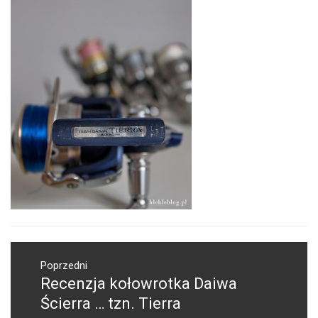
Nawigacja
wpisu
Poprzedni
Recenzja kołowrotka Daiwa
Poprzedni
wpis:
Ścierra … tzn. Tierra